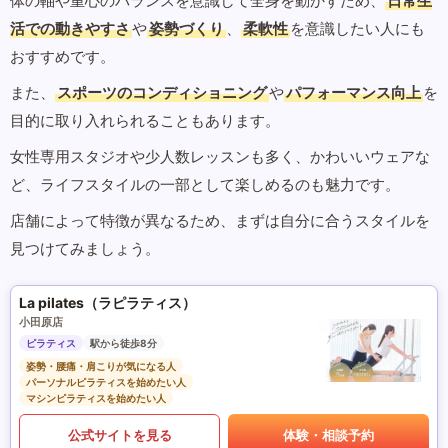
体の軸や重心のバランスを意識して全身を動かすため、
日常生
活での動きやすさ
や
姿勢づくり
、
柔軟性
を意識したい人にも
おすすめです。
また、
スポーツのコンディショニング
や
パフォーマンス向上
を
目的に取り入れられることもあります。
女性専用スタジオや少人数レッスンも多く、かわいいウェアな
ど、ライフスタイルの一部として楽しめるのも魅力です。
店舗によって特徴が異なるため、まずは自分に合うスタイルを
見つけてみましょう。
La pilates（ラピラティス）
小田原店
ピラティス
駅から徒歩8分
姿勢・腰痛・肩こりが気になる人
パーソナルピラティスを始めたい人
マシンピラティスを始めたい人
公式サイトを見る
体験・相談予約