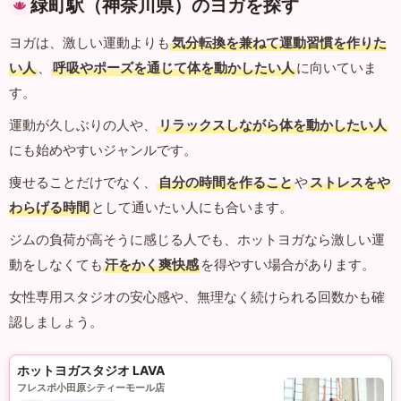
緑町駅（神奈川県）のヨガを探す
ヨガは、激しい運動よりも
気分転換を兼ねて運動習慣を作りた
い人
、
呼吸やポーズを通じて体を動かしたい人
に向いていま
す。
運動が久しぶりの人や、
リラックスしながら体を動かしたい人
にも始めやすいジャンルです。
痩せることだけでなく、
自分の時間を作ること
や
ストレスをや
わらげる時間
として通いたい人にも合います。
ジムの負荷が高そうに感じる人でも、ホットヨガなら激しい運
動をしなくても
汗をかく爽快感
を得やすい場合があります。
女性専用スタジオの安心感や、無理なく続けられる回数かも確
認しましょう。
ホットヨガスタジオ LAVA
フレスポ小田原シティーモール店