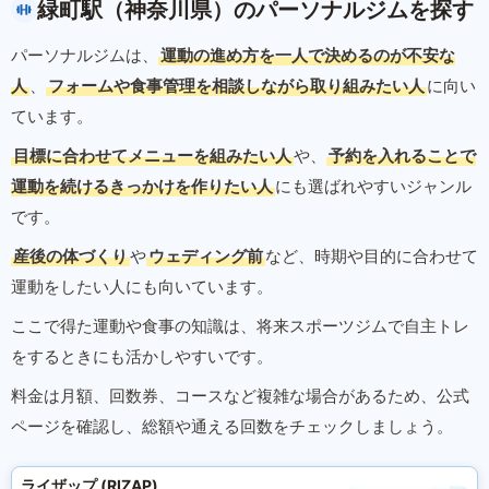
緑町駅（神奈川県）のパーソナルジムを探す
パーソナルジムは、
運動の進め方を一人で決めるのが不安な
人
、
フォームや食事管理を相談しながら取り組みたい人
に向い
ています。
目標に合わせてメニューを組みたい人
や、
予約を入れることで
運動を続けるきっかけを作りたい人
にも選ばれやすいジャンル
です。
産後の体づくり
や
ウェディング前
など、時期や目的に合わせて
運動をしたい人にも向いています。
ここで得た運動や食事の知識は、将来スポーツジムで自主トレ
をするときにも活かしやすいです。
料金は月額、回数券、コースなど複雑な場合があるため、公式
ページを確認し、総額や通える回数をチェックしましょう。
ライザップ (RIZAP)