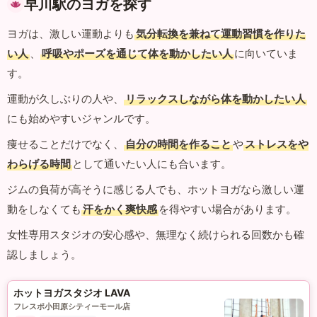
早川駅のヨガを探す
ヨガは、激しい運動よりも
気分転換を兼ねて運動習慣を作りた
い人
、
呼吸やポーズを通じて体を動かしたい人
に向いていま
す。
運動が久しぶりの人や、
リラックスしながら体を動かしたい人
にも始めやすいジャンルです。
痩せることだけでなく、
自分の時間を作ること
や
ストレスをや
わらげる時間
として通いたい人にも合います。
ジムの負荷が高そうに感じる人でも、ホットヨガなら激しい運
動をしなくても
汗をかく爽快感
を得やすい場合があります。
女性専用スタジオの安心感や、無理なく続けられる回数かも確
認しましょう。
ホットヨガスタジオ LAVA
フレスポ小田原シティーモール店