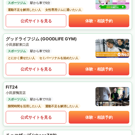
スポーツジム
駅から車で5分
運動不足を解消したい人
女性専用ジムに通いたい人
公式サイトを見る
体験・相談予約
グッドライフジム (GOODLIFE GYM)
小田原駅東口店
スポーツジム
駅から車で5分
とにかく痩せたい人
セミパーソナルを始めたい人
公式サイトを見る
体験・相談予約
FiT24
小田原鴨宮店
スポーツジム
駅から車で11分
隙間時間を活用したい人
運動不足を解消したい人
公式サイトを見る
体験・相談予約