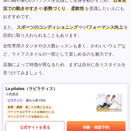
体の軸や重心のバランスを意識して全身を動かすため、
日常生
活での動きやすさ
や
姿勢づくり
、
柔軟性
を意識したい人にも
おすすめです。
また、
スポーツのコンディショニング
や
パフォーマンス向上
を
目的に取り入れられることもあります。
女性専用スタジオや少人数レッスンも多く、かわいいウェアな
ど、ライフスタイルの一部として楽しめるのも魅力です。
店舗によって特徴が異なるため、まずは自分に合うスタイルを
見つけてみましょう。
La pilates（ラピラティス）
小田原店
ピラティス
駅から車で5分
姿勢・腰痛・肩こりが気になる人
パーソナルピラティスを始めたい人
マシンピラティスを始めたい人
公式サイトを見る
体験・相談予約