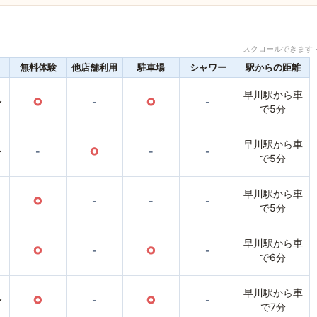
スクロールできます 
無料体験
他店舗利用
駐車場
シャワー
駅からの距離
早川駅から車
〜
○
-
○
-
で5分
早川駅から車
〜
-
○
-
-
で5分
早川駅から車
○
-
-
-
で5分
早川駅から車
○
-
○
-
で6分
早川駅から車
〜
○
-
○
-
で7分