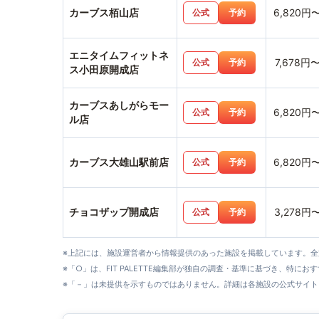
カーブス栢山店
6,820円
公式
予約
エニタイムフィットネ
7,678円
公式
予約
ス小田原開成店
カーブスあしがらモー
6,820円
公式
予約
ル店
カーブス大雄山駅前店
6,820円
公式
予約
チョコザップ開成店
3,278円
公式
予約
※上記には、施設運営者から情報提供のあった施設を掲載しています。
※「○」は、FIT PALETTE編集部が独自の調査・基準に基づき、特にお
※「－」は未提供を示すものではありません。詳細は各施設の公式サイト