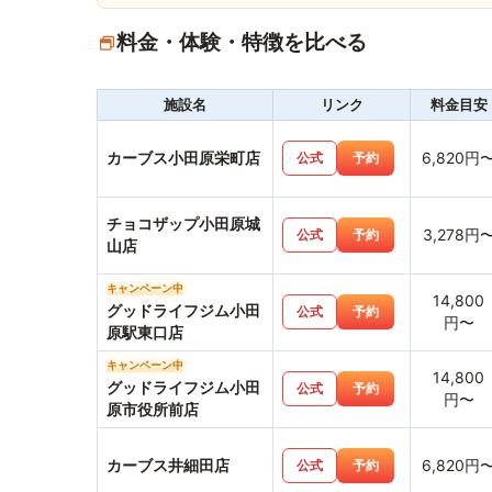
料金・体験・特徴を比べる
施設名
リンク
料金目安
カーブス小田原栄町店
6,820円
公式
予約
チョコザップ小田原城
3,278円
公式
予約
山店
キャンペーン中
14,800
グッドライフジム小田
公式
予約
円〜
原駅東口店
キャンペーン中
14,800
グッドライフジム小田
公式
予約
円〜
原市役所前店
カーブス井細田店
6,820円
公式
予約