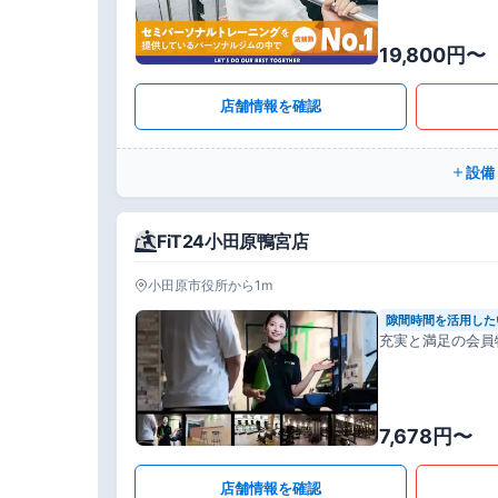
19,800円〜
店舗情報を確認
設備
FiT24小田原鴨宮店
小田原市役所から1m
隙間時間を活用した
充実と満足の会員
7,678円〜
店舗情報を確認