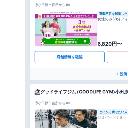
小田原市役所から1m
運動不足を解消した
女性のみ30分フ
6,820円〜
店舗情報を確認
設備
グッドライフジム (GOODLIFE GYM)小
小田原市役所から1m
とにかく痩せたい人
セミパーソナルト