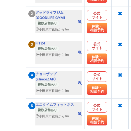
×
グッドライフジム
公式
2
サイト
(GOODLIFE GYM)
複数店舗あり
体験・
小田原市役所から1m
相談予約
×
FiT24
公式
3
サイト
複数店舗あり
小田原市役所から1m
体験・
相談予約
×
チョコザップ
公式
4
サイト
(chocoZAP)
複数店舗あり
体験・
小田原市役所から1m
相談予約
×
エニタイムフィットネス
公式
5
サイト
複数店舗あり
小田原市役所から1m
体験・
相談予約