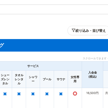
絞り込み・並び替え
グ
スクロールできます 
サービス
入会金
シュー
タオル
(税込)
シャワ
女性専
ズレン
レンタ
プール
サウナ
ー
用
タル
ル
×
×
×
×
×
○
16,500円
月