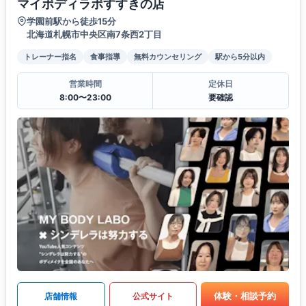
マイボディラボすすきの店
学園前駅から徒歩15分
北海道札幌市中央区南7条西2丁目
トレーナー指名
食事指導
無料カウンセリング
駅から5分以内
営業時間
定休日
8:00〜23:00
要確認
体験・相談予約
店舗情報
公式サイト