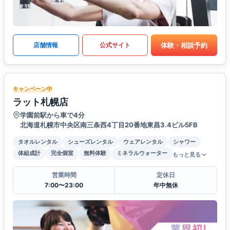
体験・相談予約
店舗情報
公式サイト
キャンペーン中
ラット札幌店
学園前駅から車で4分
北海道札幌市中央区南三条西4丁目20番地東昌3.4ビル5FB
タオルレンタル
シューズレンタル
ウェアレンタル
シャワー
体組成計
完全個室
無料体験
ミネラルウォーター
もっと見る
営業時間
定休日
7:00〜23:00
年中無休