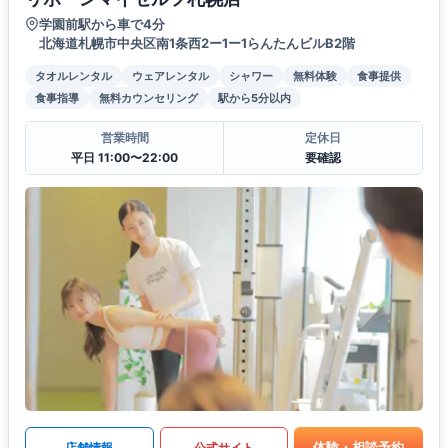
学園前駅から車で4分
北海道札幌市中央区南1条西2ー1ー1らんたんビルB2階
タオルレンタル
ウェアレンタル
シャワー
無料体験
食事提供
食事指導
無料カウンセリング
駅から5分以内
営業時間
定休日
平日 11:00〜22:00
要確認
体験・相談予約
店舗情報
公式サイト