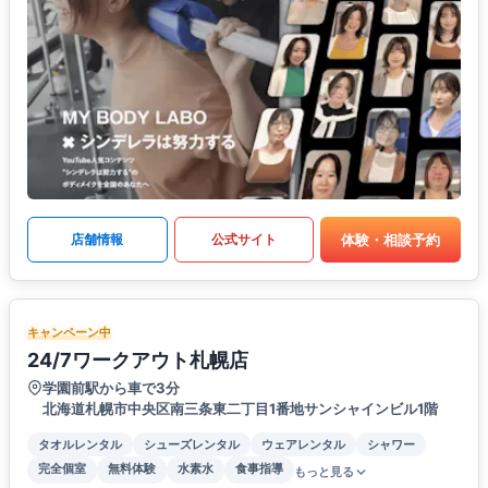
体験・相談予約
店舗情報
公式サイト
キャンペーン中
24/7ワークアウト札幌店
学園前駅から車で3分
北海道札幌市中央区南三条東二丁目1番地サンシャインビル1階
タオルレンタル
シューズレンタル
ウェアレンタル
シャワー
完全個室
無料体験
水素水
食事指導
もっと見る