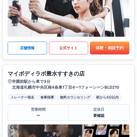
体験・相談予約
店舗情報
公式サイト
マイボディラボ豊水すすきの店
学園前駅から車で3分
北海道札幌市中央区南4条東1丁目4ー1フォーシーンBLD210
トレーナー指名
食事指導
無料カウンセリング
駅から5分以内
営業時間
定休日
ー
要確認