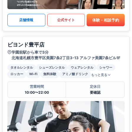
体験・相談予約
店舗情報
公式サイト
ビヨンド豊平店
学園前駅から車で3分
北海道札幌市豊平区美園7条2丁目3-13 アルファ美園7条ビル1F
タオルレンタル
シューズレンタル
ウェアレンタル
シャワー
ロッカー
Wi-Fi
無料体験
アミノ酸ドリンク
もっと見る
営業時間
定休日
10:00〜22:00
要確認