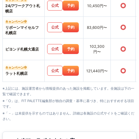
○
公式
予約
24/7ワークアウト札
10,450円〜
幌店
キャンペーン中
○
公式
予約
リボーンマイセルフ
83,600円〜
札幌店
102,300
○
公式
予約
ビヨンド札幌大通店
円〜
キャンペーン中
○
公式
予約
121,440円〜
ラット札幌店
※上記には、施設運営者から情報提供のあった施設を掲載しています。全施設は下の一
覧で確認できます。
※「○」は、FIT PALETTE編集部が独自の調査・基準に基づき、特におすすめする項目
です。
※「－」は未提供を示すものではありません。詳細は各施設の公式サイトをご確認くだ
さい。