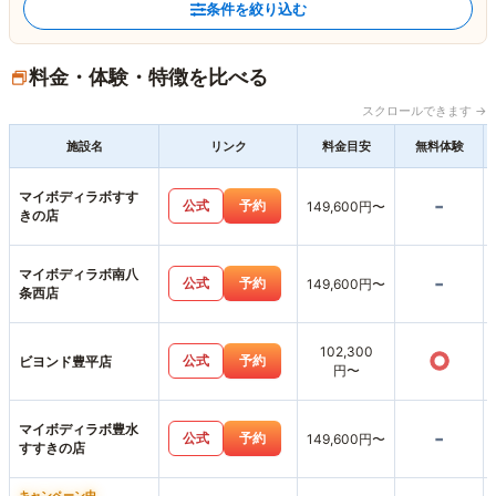
条件を絞り込む
料金・体験・特徴を比べる
スクロールできます →
施設名
リンク
料金目安
無料体験
マイボディラボすす
-
公式
予約
149,600円〜
きの店
マイボディラボ南八
-
公式
予約
149,600円〜
条西店
102,300
○
公式
予約
ビヨンド豊平店
円〜
マイボディラボ豊水
-
公式
予約
149,600円〜
すすきの店
キャンペーン中