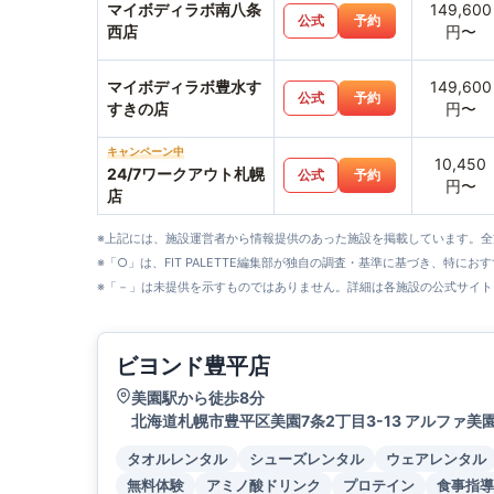
マイボディラボ南八条
149,600
公式
予約
西店
円〜
マイボディラボ豊水す
149,600
公式
予約
すきの店
円〜
キャンペーン中
10,450
24/7ワークアウト札幌
公式
予約
円〜
店
※上記には、施設運営者から情報提供のあった施設を掲載しています。
※「○」は、FIT PALETTE編集部が独自の調査・基準に基づき、特にお
※「－」は未提供を示すものではありません。詳細は各施設の公式サイト
ビヨンド豊平店
美園駅から徒歩8分
北海道札幌市豊平区美園7条2丁目3-13 アルファ美園
タオルレンタル
シューズレンタル
ウェアレンタル
無料体験
アミノ酸ドリンク
プロテイン
食事指導