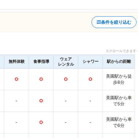
条件を絞り込む
スクロールできます 
ウェア
無料体験
食事指導
シャワー
駅からの距離
レンタル
美園駅から徒
○
○
○
○
歩8分
美園駅から車
-
○
-
-
で5分
美園駅から車
-
○
-
-
で6分