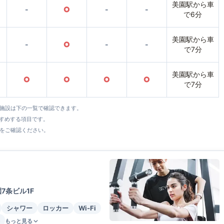
美園駅から車
-
○
-
-
で6分
美園駅から車
-
○
-
-
で7分
美園駅から車
○
○
○
○
で7分
全施設は下の一覧で確認できます。
すすめする項目です。
をご確認ください。
7条ビル1F
シャワー
ロッカー
Wi-Fi
もっと見る