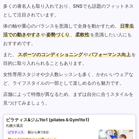
多くの著名人も取り入れており、SNSでも話題のフィットネス
として注目されています。
体の軸や重心のバランスを意識して全身を動かすため、
日常生
活での動きやすさ
や
姿勢づくり
、
柔軟性
を意識したい人にも
おすすめです。
また、
スポーツのコンディショニング
や
パフォーマンス向上
を
目的に取り入れられることもあります。
女性専用スタジオや少人数レッスンも多く、かわいいウェアな
ど、ライフスタイルの一部として楽しめるのも魅力です。
店舗によって特徴が異なるため、まずは自分に合うスタイルを
見つけてみましょう。
ピラティス&ジム1to1 (pilates＆Gym1to1)
札幌大通店
ピラティス
駅から車で8分