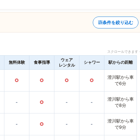
条件を絞り込む
スクロールできます 
ウェア
無料体験
食事指導
シャワー
駅からの距離
レンタル
澄川駅から車
○
○
○
○
で6分
澄川駅から車
-
○
-
-
で8分
澄川駅から車
-
○
-
-
で9分