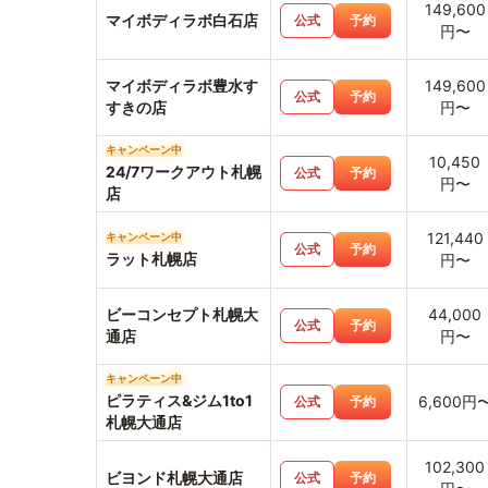
149,600
マイボディラボ白石店
公式
予約
円〜
マイボディラボ豊水す
149,600
公式
予約
すきの店
円〜
キャンペーン中
10,450
24/7ワークアウト札幌
公式
予約
円〜
店
121,440
キャンペーン中
公式
予約
ラット札幌店
円〜
ビーコンセプト札幌大
44,000
公式
予約
通店
円〜
キャンペーン中
ピラティス&ジム1to1
6,600円
公式
予約
札幌大通店
102,300
ビヨンド札幌大通店
公式
予約