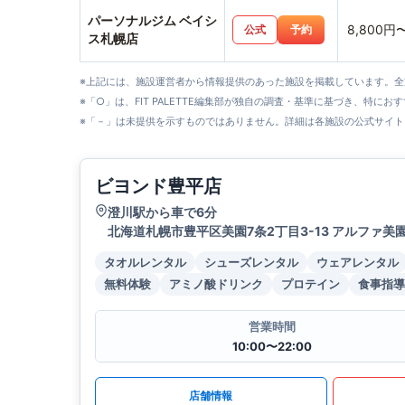
パーソナルジム ベイシ
8,800円
公式
予約
ス札幌店
※上記には、施設運営者から情報提供のあった施設を掲載しています。
※「○」は、FIT PALETTE編集部が独自の調査・基準に基づき、特にお
※「－」は未提供を示すものではありません。詳細は各施設の公式サイト
ビヨンド豊平店
澄川駅から車で6分
北海道札幌市豊平区美園7条2丁目3-13 アルファ美園
タオルレンタル
シューズレンタル
ウェアレンタル
無料体験
アミノ酸ドリンク
プロテイン
食事指導
営業時間
10:00〜22:00
店舗情報