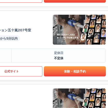
ョン五十嵐207号室
から5分以内
定休日
不定休
体験・相談予約
公式サイト