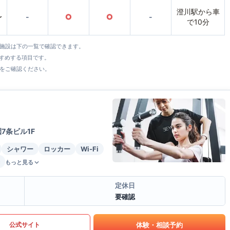
澄川駅から車
〜
-
○
○
-
で10分
全施設は下の一覧で確認できます。
すすめする項目です。
をご確認ください。
7条ビル1F
シャワー
ロッカー
Wi-Fi
もっと見る
定休日
要確認
体験・相談予約
公式サイト