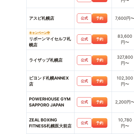
円〜
アスピ札幌店
7,600円
公式
予約
キャンペーン中
83,600
リボーンマイセルフ札
公式
予約
円〜
幌店
327,800
ライザップ札幌店
公式
予約
円〜
ビヨンド札幌ANNEX
102,300
公式
予約
店
円〜
POWERHOUSE GYM
2,200円
公式
予約
SAPPORO JAPAN
ZEAL BOXING
10,780
公式
予約
FITNESS札幌医大前店
円〜