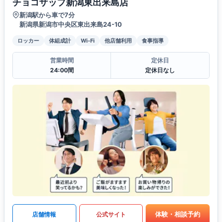
チョコザップ新潟東出来島店
新潟駅から車で7分
新潟県新潟市中央区東出来島24-10
ロッカー
体組成計
Wi-Fi
他店舗利用
食事指導
営業時間
定休日
24:00間
定休日なし
体験・相談予約
店舗情報
公式サイト