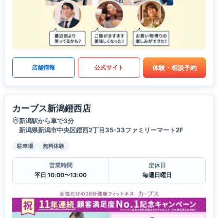
体験・相談予約
店舗情報
公式サイト
カーブス新潟鐙西店
新潟駅から車で3分
新潟県新潟市中央区鐙西2丁目35-33ファミリーマート2F
駐車場
無料体験
営業時間
定休日
平日 10:00〜13:00
毎週日曜日