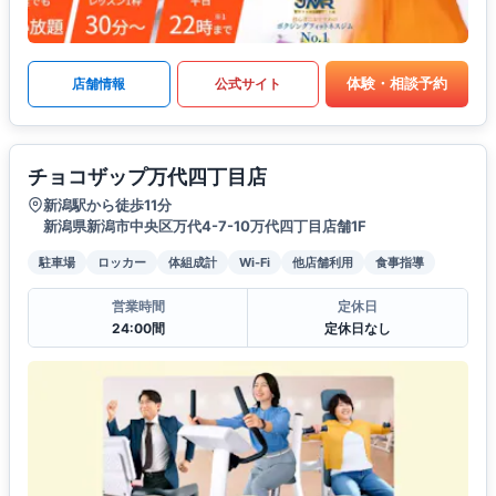
体験・相談予約
店舗情報
公式サイト
チョコザップ万代四丁目店
新潟駅から徒歩11分
新潟県新潟市中央区万代4-7-10万代四丁目店舗1F
駐車場
ロッカー
体組成計
Wi-Fi
他店舗利用
食事指導
営業時間
定休日
24:00間
定休日なし