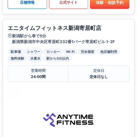
体験・相談予約
店舗情報
公式サイト
エニタイムフィットネス新潟寄居町店
新潟駅から車で5分
新潟県新潟市中央区寄居町332番1パーク寄居町ビル 1･2F
駐車場
シャワー
ロッカー
Wi-Fi
完全個室
他店舗利用
無料体験
水素水
駅から5分以内
営業時間
定休日
24:00間
定休日なし