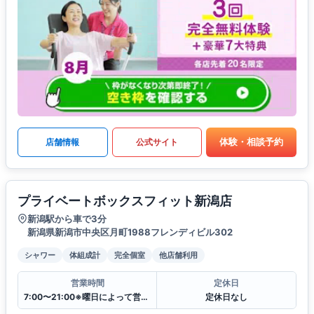
体験・相談予約
店舗情報
公式サイト
プライベートボックスフィット新潟店
新潟駅から車で3分
新潟県新潟市中央区月町1988フレンディビル302
シャワー
体組成計
完全個室
他店舗利用
営業時間
定休日
7:00〜21:00※曜日によって営業時間が異なる場合がございます.
定休日なし