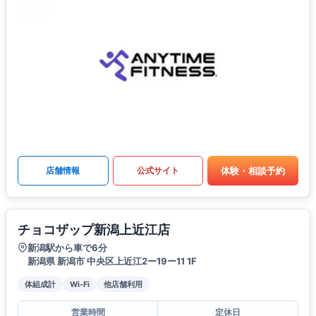
体験・相談予約
店舗情報
公式サイト
チョコザップ新潟上近江店
新潟駅から車で6分
新潟県 新潟市 中央区上近江2ー19ー11 1F
体組成計
Wi-Fi
他店舗利用
営業時間
定休日