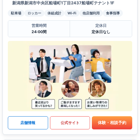
新潟県新潟市中央区船場町1丁目2437船場町テナント1F
駐車場
ロッカー
体組成計
Wi-Fi
他店舗利用
食事指導
営業時間
定休日
24:00間
定休日なし
体験・相談予約
店舗情報
公式サイト