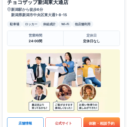
チョコザップ新潟東大通店
新潟駅から徒歩6分
新潟県新潟市中央区東大通1-8-15
駐車場
ロッカー
体組成計
Wi-Fi
他店舗利用
営業時間
定休日
24:00間
定休日なし
体験・相談予約
店舗情報
公式サイト