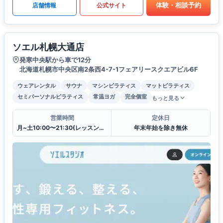
体験・相談予約
店舗情報
公式サイト
ソエル札幌大通店
発寒中央駅から車で12分
北海道札幌市中央区南2条西4-7-1フェアリースクエアビル6F
ウェアレンタル
サウナ
マシンピラティス
マットピラティス
セミパーソナルピラティス
常温ヨガ
完全個室
もっと見る
営業時間
定休日
月~土10:00〜21:30(レッスンは21:00まで),日祝10:30〜20:30(レッスンは20:00まで)
年末年始を除き無休