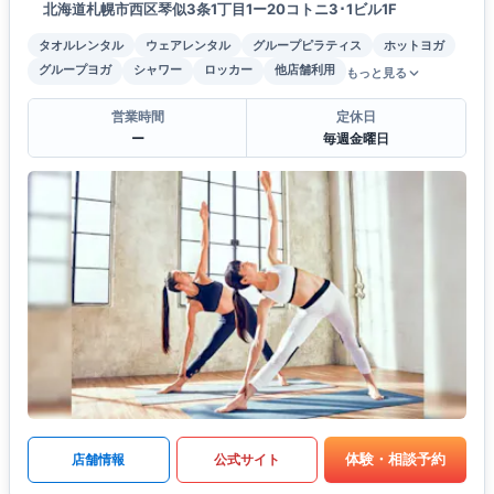
北海道札幌市西区琴似3条1丁目1ー20コトニ3･1ビル1F
タオルレンタル
ウェアレンタル
グループピラティス
ホットヨガ
グループヨガ
シャワー
ロッカー
他店舗利用
もっと見る
営業時間
定休日
ー
毎週金曜日
体験・相談予約
店舗情報
公式サイト