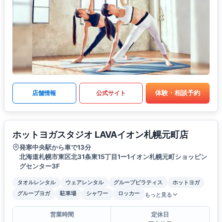
体験・相談予約
店舗情報
公式サイト
ホットヨガスタジオ LAVAイオン札幌元町店
発寒中央駅から車で13分
北海道札幌市東区北31条東15丁目1ー1イオン札幌元町ショッピン
グセンター3F
タオルレンタル
ウェアレンタル
グループピラティス
ホットヨガ
グループヨガ
駐車場
シャワー
ロッカー
もっと見る
営業時間
定休日