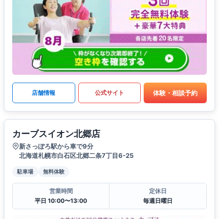
体験・相談予約
店舗情報
公式サイト
カーブスイオン北郷店
新さっぽろ駅から車で9分
北海道札幌市白石区北郷二条7丁目6-25
駐車場
無料体験
営業時間
定休日
平日 10:00〜13:00
毎週日曜日