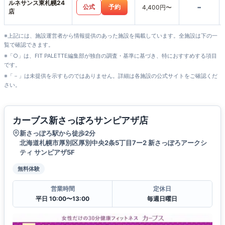
ルネサンス東札幌24
-
公式
予約
4,400円〜
店
※上記には、施設運営者から情報提供のあった施設を掲載しています。全施設は下の一
覧で確認できます。
※「○」は、FIT PALETTE編集部が独自の調査・基準に基づき、特におすすめする項目
です。
※「－」は未提供を示すものではありません。詳細は各施設の公式サイトをご確認くだ
さい。
カーブス新さっぽろサンピアザ店
新さっぽろ駅から徒歩2分
北海道札幌市厚別区厚別中央2条5丁目7ー2 新さっぽろアークシ
ティ サンピアザ5F
無料体験
営業時間
定休日
平日 10:00〜13:00
毎週日曜日