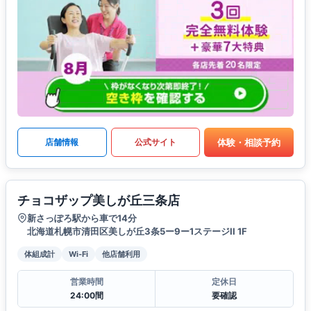
体験・相談予約
店舗情報
公式サイト
チョコザップ美しが丘三条店
新さっぽろ駅から車で14分
北海道札幌市清田区美しが丘3条5ー9ー1ステージII 1F
体組成計
Wi-Fi
他店舗利用
営業時間
定休日
24:00間
要確認