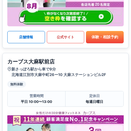
体験・相談予約
店舗情報
公式サイト
カーブス大麻駅前店
新さっぽろ駅から車で9分
北海道江別市大麻中町26ー10 大麻ステーションビル2F
無料体験
営業時間
定休日
平日 10:00〜13:00
毎週日曜日