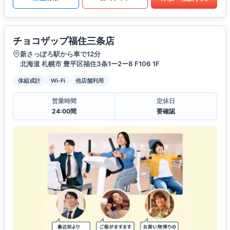
チョコザップ福住三条店
新さっぽろ駅から車で12分
北海道 札幌市 豊平区福住3条1ー2ー8 F106 1F
体組成計
Wi-Fi
他店舗利用
営業時間
定休日
24:00間
要確認