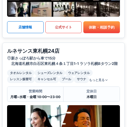
体験・相談予約
店舗情報
公式サイト
ルネサンス東札幌24店
新さっぽろ駅から車で15分
北海道札幌市白石区東札幌４条１丁目1‐1 ラソラ札幌Bタウン2階
タオルレンタル
シューズレンタル
ウェアレンタル
レッスン振替可
キャンセル可
プール
サウナ
もっと見る
営業時間
定休日
月曜~水曜・金曜 10:00〜23:00
木曜日