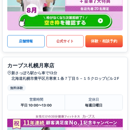
体験・相談予約
店舗情報
公式サイト
カーブス札幌月寒店
新さっぽろ駅から車で13分
北海道札幌市豊平区月寒東１条７丁目５－１５クロップビル２F
無料体験
営業時間
定休日
平日 10:00〜13:00
毎週日曜日