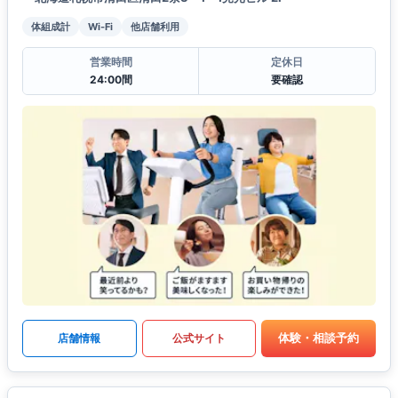
体組成計
Wi-Fi
他店舗利用
営業時間
定休日
24:00間
要確認
体験・相談予約
店舗情報
公式サイト