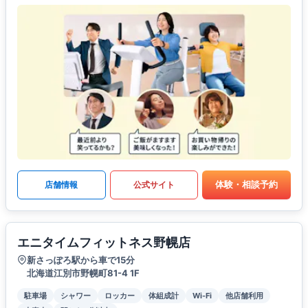
体験・相談予約
店舗情報
公式サイト
エニタイムフィットネス野幌店
新さっぽろ駅から車で15分
北海道江別市野幌町81-4 1F
駐車場
シャワー
ロッカー
体組成計
Wi-Fi
他店舗利用