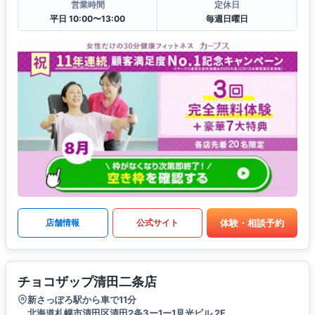
営業時間
定休日
平日 10:00〜13:00
毎週日曜日
体験・相談予約
店舗情報
公式サイト
チョコザップ清田二条店
新さっぽろ駅から車で11分
北海道札幌市清田区清田2条3ー1ー1見光ビル 2F