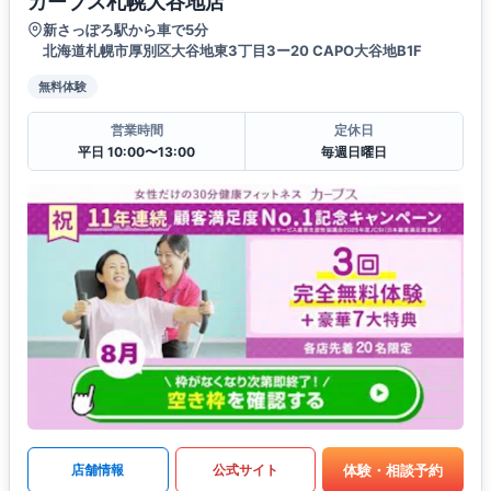
カーブス札幌大谷地店
新さっぽろ駅から車で5分
北海道札幌市厚別区大谷地東3丁目3ー20 CAPO大谷地B1F
無料体験
営業時間
定休日
平日 10:00〜13:00
毎週日曜日
体験・相談予約
店舗情報
公式サイト