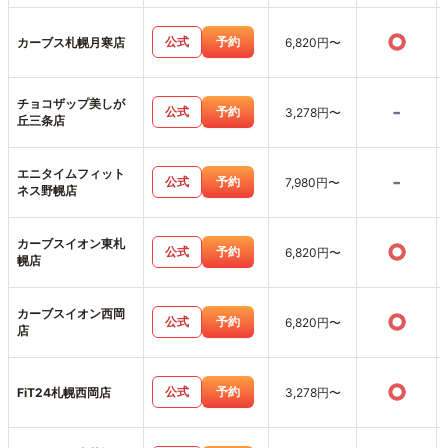
○
公式
予約
カーブス札幌月寒店
6,820円〜
チョコザップ美しが
-
公式
予約
3,278円〜
丘三条店
エニタイムフィット
-
公式
予約
7,980円〜
ネス野幌店
カーブスイオン東札
○
公式
予約
6,820円〜
幌店
カーブスイオン西岡
○
公式
予約
6,820円〜
店
○
公式
予約
FiT24札幌西岡店
3,278円〜