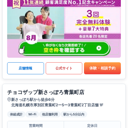
体験・相談予約
店舗情報
公式サイト
チョコザップ新さっぽろ青葉町店
新さっぽろ駅から徒歩6分
北海道札幌市厚別区青葉町2ー5ー3青葉町2丁目店舗 1F
体組成計
Wi-Fi
他店舗利用
駅から5分以内
営業時間
定休日