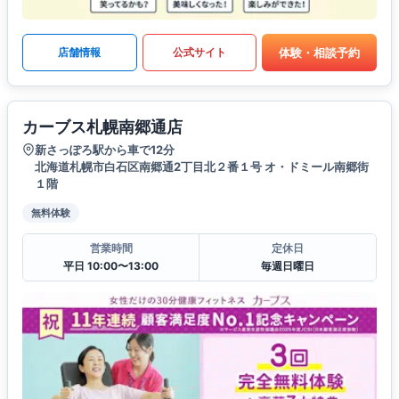
体験・相談予約
店舗情報
公式サイト
カーブス札幌南郷通店
新さっぽろ駅から車で12分
北海道札幌市白石区南郷通2丁目北２番１号 オ・ドミール南郷街
１階
無料体験
営業時間
定休日
平日 10:00〜13:00
毎週日曜日