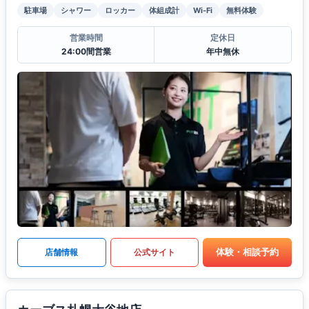
駐車場
シャワー
ロッカー
体組成計
Wi-Fi
無料体験
営業時間
定休日
24:00間営業
年中無休
体験・相談予約
店舗情報
公式サイト