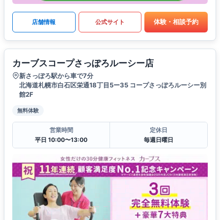
体験・相談予約
店舗情報
公式サイト
カーブスコープさっぽろルーシー店
新さっぽろ駅から車で7分
北海道札幌市白石区栄通18丁目5ー35 コープさっぽろルーシー別
館2F
無料体験
営業時間
定休日
平日 10:00〜13:00
毎週日曜日