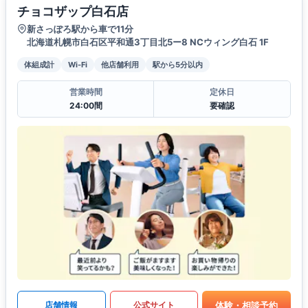
チョコザップ白石店
新さっぽろ駅から車で11分
北海道札幌市白石区平和通3丁目北5ー8 NCウィング白石 1F
体組成計
Wi-Fi
他店舗利用
駅から5分以内
営業時間
定休日
24:00間
要確認
体験・相談予約
店舗情報
公式サイト