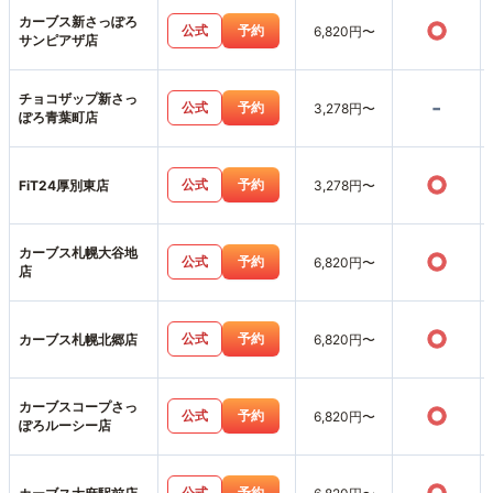
カーブス新さっぽろ
○
公式
予約
6,820円〜
サンピアザ店
チョコザップ新さっ
-
公式
予約
3,278円〜
ぽろ青葉町店
○
公式
予約
FiT24厚別東店
3,278円〜
カーブス札幌大谷地
○
公式
予約
6,820円〜
店
○
公式
予約
カーブス札幌北郷店
6,820円〜
カーブスコープさっ
○
公式
予約
6,820円〜
ぽろルーシー店
公式
予約