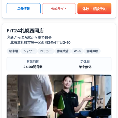
体験・相談予約
店舗情報
公式サイト
FiT24札幌西岡店
新さっぽろ駅から車で15分
北海道札幌市豊平区西岡3条4丁目2-10
駐車場
シャワー
ロッカー
体組成計
Wi-Fi
無料体験
営業時間
定休日
24:00間営業
年中無休