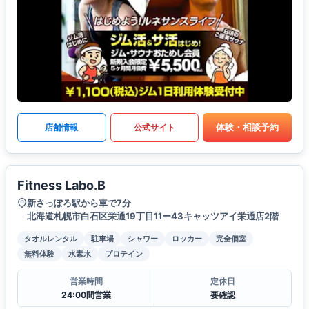
体験・相談予約
店舗情報
公式サイト
Fitness Labo.B
新さっぽろ駅から車で7分
北海道札幌市白石区栄通19丁目11ー43キャッツアイ栄通店2階
タオルレンタル
駐車場
シャワー
ロッカー
完全個室
無料体験
水素水
プロテイン
営業時間
定休日
24:00間営業
要確認