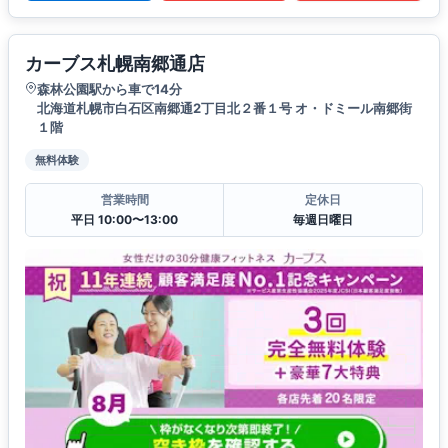
カーブス札幌南郷通店
森林公園駅から車で14分
北海道札幌市白石区南郷通2丁目北２番１号 オ・ドミール南郷街
１階
無料体験
営業時間
定休日
平日 10:00〜13:00
毎週日曜日