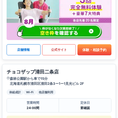
体験・相談予約
店舗情報
公式サイト
チョコザップ清田二条店
森林公園駅から車で15分
北海道札幌市清田区清田2条3ー1ー1見光ビル 2F
体組成計
Wi-Fi
他店舗利用
営業時間
定休日
24:00間
要確認