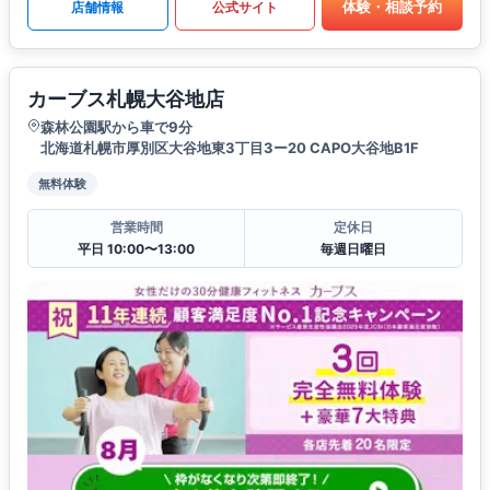
体験・相談予約
店舗情報
公式サイト
カーブス札幌大谷地店
森林公園駅から車で9分
北海道札幌市厚別区大谷地東3丁目3ー20 CAPO大谷地B1F
無料体験
営業時間
定休日
平日 10:00〜13:00
毎週日曜日