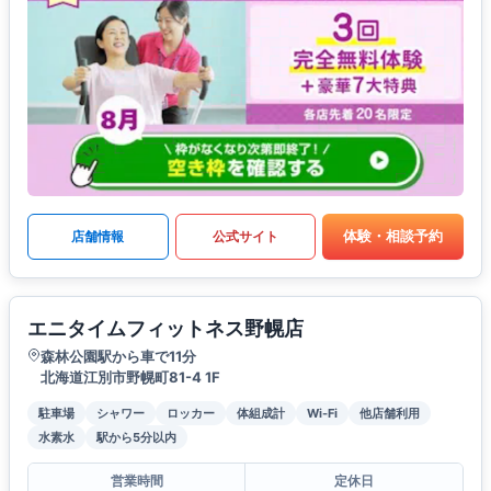
体験・相談予約
店舗情報
公式サイト
エニタイムフィットネス野幌店
森林公園駅から車で11分
北海道江別市野幌町81-4 1F
駐車場
シャワー
ロッカー
体組成計
Wi-Fi
他店舗利用
水素水
駅から5分以内
営業時間
定休日