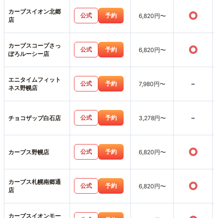
カーブスイオン北郷
○
公式
予約
6,820円〜
店
カーブスコープさっ
○
公式
予約
6,820円〜
ぽろルーシー店
エニタイムフィット
-
公式
予約
7,980円〜
ネス野幌店
-
公式
予約
チョコザップ白石店
3,278円〜
○
公式
予約
カーブス野幌店
6,820円〜
カーブス札幌南郷通
○
公式
予約
6,820円〜
店
カーブスイオンモー