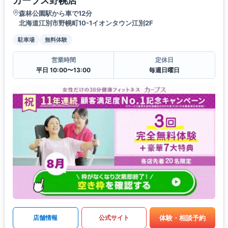
カーブス野幌店
森林公園駅から車で12分
北海道江別市野幌町10-1イオンタウン江別2F
駐車場
無料体験
営業時間
定休日
平日 10:00〜13:00
毎週日曜日
体験・相談予約
店舗情報
公式サイト