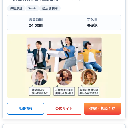
体組成計
Wi-Fi
他店舗利用
営業時間
定休日
24:00間
要確認
体験・相談予約
店舗情報
公式サイト