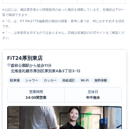
※上記には、施設運営者から情報提供のあった施設を掲載しています。全施設は下の一
覧で確認できます。
※「○」は、FIT PALETTE編集部が独自の調査・基準に基づき、特におすすめする項目
です。
※「－」は未提供を示すものではありません。詳細は各施設の公式サイトをご確認くだ
さい。
FiT24厚別東店
森林公園駅から徒歩11分
北海道札幌市厚別区厚別東4条3丁目3-12
駐車場
シャワー
ロッカー
体組成計
Wi-Fi
無料体験
営業時間
定休日
24:00間営業
年中無休