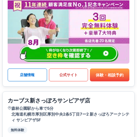
体験・相談予約
店舗情報
公式サイト
カーブス新さっぽろサンピアザ店
森林公園駅から車で5分
北海道札幌市厚別区厚別中央2条5丁目7ー2 新さっぽろアークシテ
ィ サンピアザ5F
無料体験