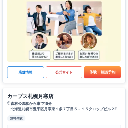
体験・相談予約
店舗情報
公式サイト
カーブス札幌月寒店
森林公園駅から車で15分
北海道札幌市豊平区月寒東１条７丁目５－１５クロップビル２F
無料体験