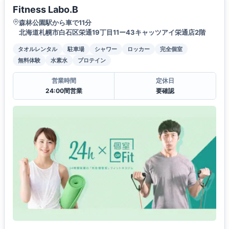
Fitness Labo.B
森林公園駅から車で11分
北海道札幌市白石区栄通19丁目11ー43キャッツアイ栄通店2階
タオルレンタル
駐車場
シャワー
ロッカー
完全個室
無料体験
水素水
プロテイン
営業時間
定休日
24:00間営業
要確認