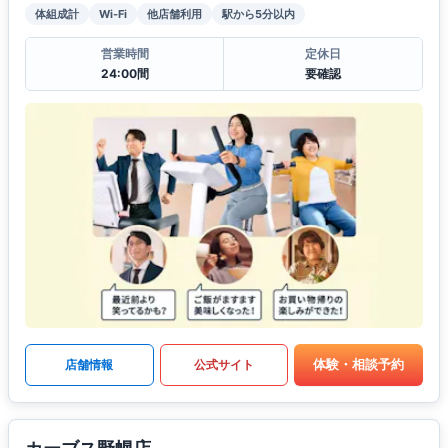
体組成計
Wi-Fi
他店舗利用
駅から5分以内
営業時間
定休日
24:00間
要確認
体験・相談予約
店舗情報
公式サイト