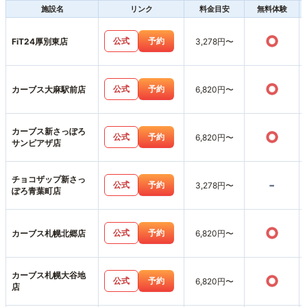
施設名
リンク
料金目安
無料体験
○
公式
予約
FiT24厚別東店
3,278円〜
○
公式
予約
カーブス大麻駅前店
6,820円〜
カーブス新さっぽろ
○
公式
予約
6,820円〜
サンピアザ店
チョコザップ新さっ
-
公式
予約
3,278円〜
ぽろ青葉町店
○
公式
予約
カーブス札幌北郷店
6,820円〜
カーブス札幌大谷地
○
公式
予約
6,820円〜
店