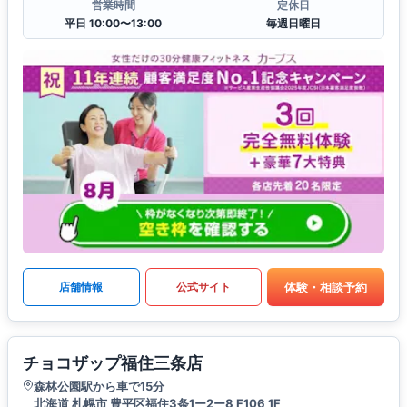
営業時間
定休日
平日 10:00〜13:00
毎週日曜日
体験・相談予約
店舗情報
公式サイト
チョコザップ福住三条店
森林公園駅から車で15分
北海道 札幌市 豊平区福住3条1ー2ー8 F106 1F