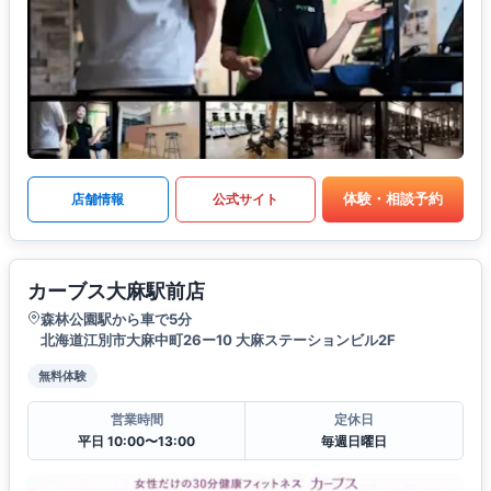
体験・相談予約
店舗情報
公式サイト
カーブス大麻駅前店
森林公園駅から車で5分
北海道江別市大麻中町26ー10 大麻ステーションビル2F
無料体験
営業時間
定休日
平日 10:00〜13:00
毎週日曜日