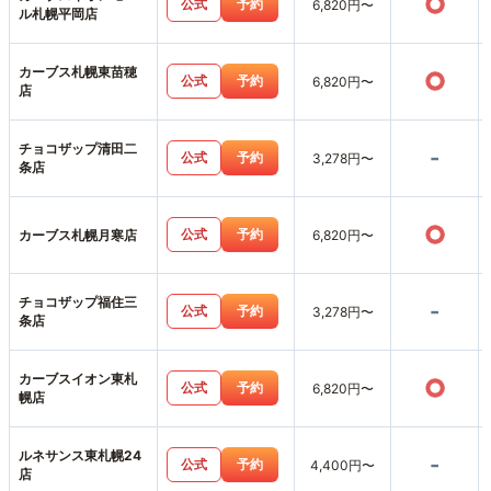
○
公式
予約
6,820円〜
ル札幌平岡店
カーブス札幌東苗穂
○
公式
予約
6,820円〜
店
チョコザップ清田二
-
公式
予約
3,278円〜
条店
○
公式
予約
カーブス札幌月寒店
6,820円〜
チョコザップ福住三
-
公式
予約
3,278円〜
条店
カーブスイオン東札
○
公式
予約
6,820円〜
幌店
ルネサンス東札幌24
-
公式
予約
4,400円〜
店