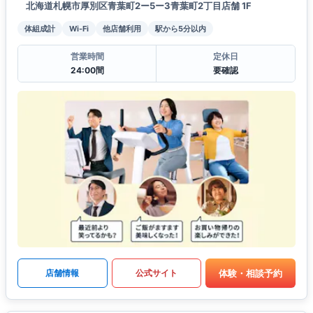
北海道札幌市厚別区青葉町2ー5ー3青葉町2丁目店舗 1F
体組成計
Wi-Fi
他店舗利用
駅から5分以内
営業時間
定休日
24:00間
要確認
体験・相談予約
店舗情報
公式サイト