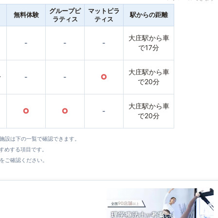
グループピ
マットピラ
無料体験
駅からの距離
ラティス
ティス
大庄駅から車
-
-
-
で17分
大庄駅から車
〜
-
-
○
で20分
大庄駅から車
○
○
-
で20分
全施設は下の一覧で確認できます。
すすめする項目です。
をご確認ください。