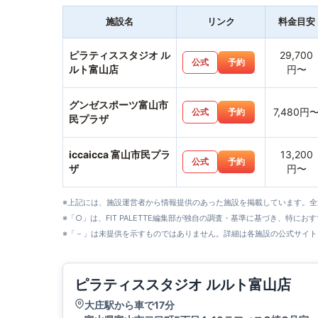
施設名
リンク
料金目安
ピラティススタジオ ル
29,700
公式
予約
ルト富山店
円〜
グンゼスポーツ富山市
7,480円
公式
予約
民プラザ
iccaicca 富山市民プラ
13,200
公式
予約
ザ
円〜
※上記には、施設運営者から情報提供のあった施設を掲載しています。
※「○」は、FIT PALETTE編集部が独自の調査・基準に基づき、特にお
※「－」は未提供を示すものではありません。詳細は各施設の公式サイト
ピラティススタジオ ルルト富山店
大庄駅から車で17分