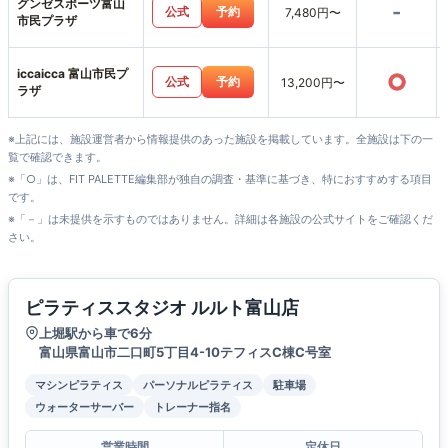
グンゼスポーツ富山
-
公式
予約
7,480円〜
市民プラザ
iccaicca 富山市民プ
○
公式
予約
13,200円〜
ラザ
※上記には、施設運営者から情報提供のあった施設を掲載しています。全施設は下の一
覧で確認できます。
※「○」は、FIT PALETTE編集部が独自の調査・基準に基づき、特におすすめする項目
です。
※「－」は未提供を示すものではありません。詳細は各施設の公式サイトをご確認くだ
さい。
ピラティススタジオ ルルト富山店
上堀駅から車で6分
富山県富山市二口町5丁目4-10テフィスC棟C号室
マシンピラティス
パーソナルピラティス
駐車場
ウォーターサーバー
トレーナー指名
営業時間
定休日