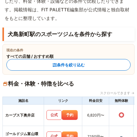
したり、料金・体験・設備などの条件で比較したりできま
す。掲載情報は、FIT PALETTE編集部が公式情報と独自取材
をもとに整理しています。
犬島新町駅のスポーツジムを条件から探す
現在の条件
すべての店舗 / おすすめ順
条件を絞り込む
料金・体験・特徴を比べる
スクロールできます →
施設名
リンク
料金目安
無料体験
○
公式
予約
カーブス下奥井店
6,820円〜
ゴールドジム富山環
-
公式
予約
7,150円〜