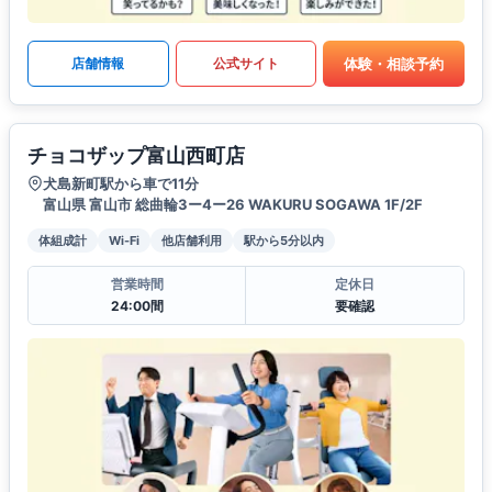
体験・相談予約
店舗情報
公式サイト
チョコザップ富山西町店
犬島新町駅から車で11分
富山県 富山市 総曲輪3ー4ー26 WAKURU SOGAWA 1F/2F
体組成計
Wi-Fi
他店舗利用
駅から5分以内
営業時間
定休日
24:00間
要確認