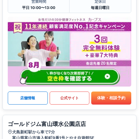
営業時間
定休日
平日 10:00〜13:00
毎週日曜日
体験・相談予約
店舗情報
公式サイト
ゴールドジム富山環水公園店店
犬島新町駅から車で7分
富山県富山市湊入船町9番1号とやま自遊館5F