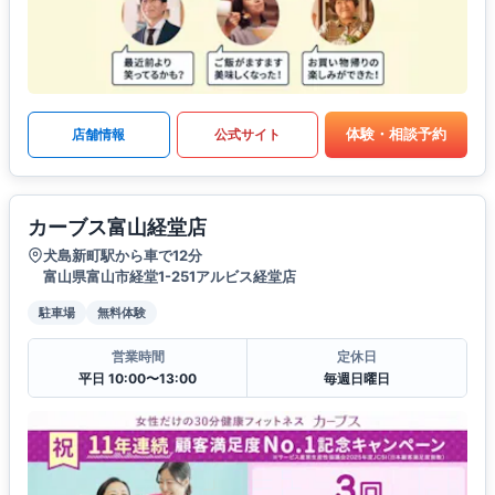
体験・相談予約
店舗情報
公式サイト
カーブス富山経堂店
犬島新町駅から車で12分
富山県富山市経堂1-251アルビス経堂店
駐車場
無料体験
営業時間
定休日
平日 10:00〜13:00
毎週日曜日