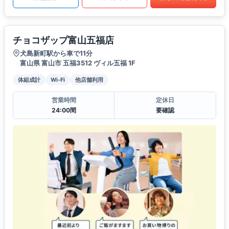
チョコザップ富山五福店
犬島新町駅から車で11分
富山県 富山市 五福3512 ヴィル五福 1F
体組成計
Wi-Fi
他店舗利用
営業時間
定休日
24:00間
要確認