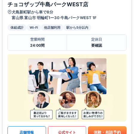
チョコザップ牛島パークWEST店
犬島新町駅から車で8分
富山県 富山市 明輪町1ー30 牛島パークWEST 1F
体組成計
Wi-Fi
他店舗利用
駅から5分以内
営業時間
定休日
24:00間
要確認
体験・相談予約
店舗情報
公式サイト