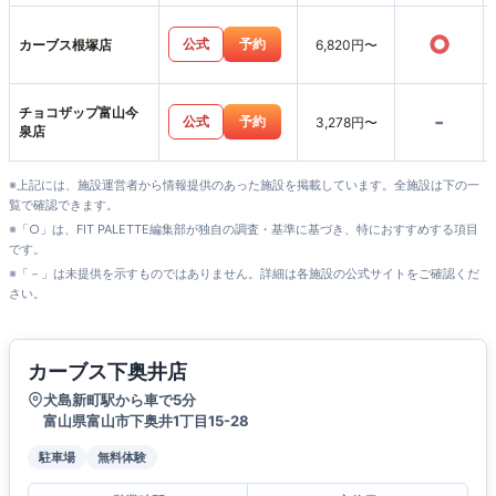
○
公式
予約
カーブス根塚店
6,820円〜
チョコザップ富山今
-
公式
予約
3,278円〜
泉店
※上記には、施設運営者から情報提供のあった施設を掲載しています。全施設は下の一
覧で確認できます。
※「○」は、FIT PALETTE編集部が独自の調査・基準に基づき、特におすすめする項目
です。
※「－」は未提供を示すものではありません。詳細は各施設の公式サイトをご確認くだ
さい。
カーブス下奥井店
犬島新町駅から車で5分
富山県富山市下奥井1丁目15-28
駐車場
無料体験