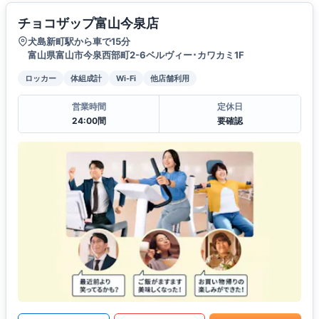
チョコザップ富山今泉店
犬島新町駅から車で15分
富山県富山市今泉西部町2-6ベルヴィー･カワカミ1F
ロッカー
体組成計
Wi-Fi
他店舗利用
営業時間
定休日
24:00間
要確認