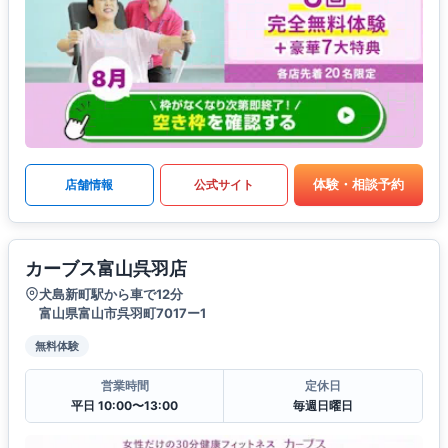
体験・相談予約
店舗情報
公式サイト
カーブス富山呉羽店
犬島新町駅から車で12分
富山県富山市呉羽町7017ー1
無料体験
営業時間
定休日
平日 10:00〜13:00
毎週日曜日