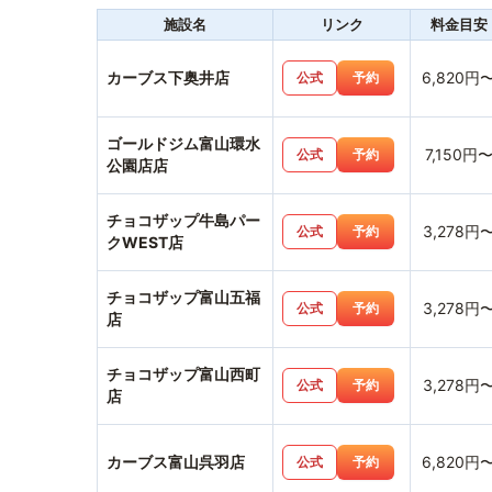
施設名
リンク
料金目安
カーブス下奥井店
6,820円
公式
予約
ゴールドジム富山環水
7,150円
公式
予約
公園店店
チョコザップ牛島パー
3,278円
公式
予約
クWEST店
チョコザップ富山五福
3,278円
公式
予約
店
チョコザップ富山西町
3,278円
公式
予約
店
カーブス富山呉羽店
6,820円
公式
予約