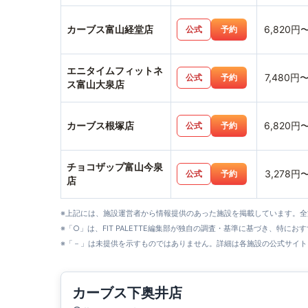
カーブス富山経堂店
6,820円
公式
予約
エニタイムフィットネ
7,480円
公式
予約
ス富山大泉店
カーブス根塚店
6,820円
公式
予約
チョコザップ富山今泉
3,278円
公式
予約
店
※上記には、施設運営者から情報提供のあった施設を掲載しています。
※「○」は、FIT PALETTE編集部が独自の調査・基準に基づき、特にお
※「－」は未提供を示すものではありません。詳細は各施設の公式サイト
カーブス下奥井店