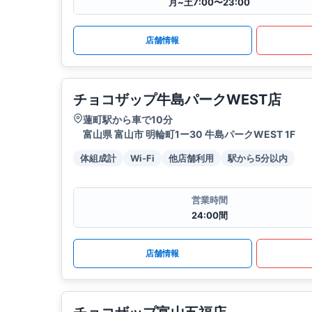
月~土7:00〜23:00
店舗情報
チョコザップ牛島パークWEST店
蓮町駅から車で10分
富山県 富山市 明輪町1ー30 牛島パークWEST 1F
体組成計
Wi-Fi
他店舗利用
駅から5分以内
営業時間
24:00間
店舗情報