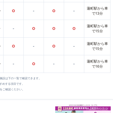
蓮町駅から車
〜
○
-
○
-
で13分
蓮町駅から車
〜
-
○
○
○
で15分
蓮町駅から車
〜
○
-
○
-
で15分
蓮町駅から車
〜
-
○
-
-
で16分
全施設は下の一覧で確認できます。
すすめする項目です。
をご確認ください。