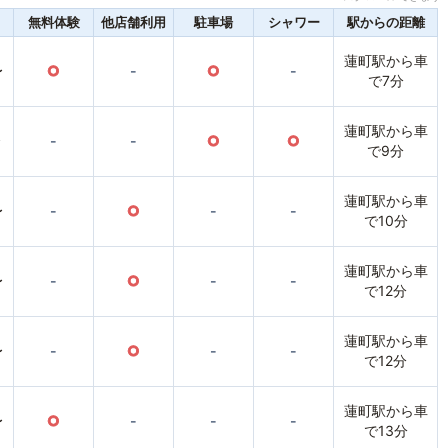
無料体験
他店舗利用
駐車場
シャワー
駅からの距離
蓮町駅から車
〜
○
-
○
-
で7分
蓮町駅から車
〜
-
-
○
○
で9分
蓮町駅から車
〜
-
○
-
-
で10分
蓮町駅から車
〜
-
○
-
-
で12分
蓮町駅から車
〜
-
○
-
-
で12分
蓮町駅から車
〜
○
-
-
-
で13分