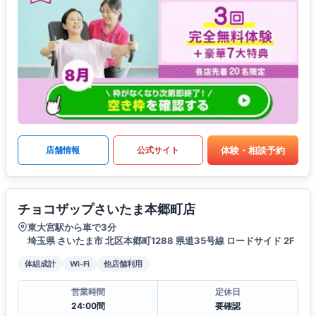
体験・相談予約
店舗情報
公式サイト
チョコザップさいたま本郷町店
東大宮駅から車で3分
埼玉県 さいたま市 北区本郷町1288 県道35号線 ロードサイド 2F
体組成計
Wi-Fi
他店舗利用
営業時間
定休日
24:00間
要確認