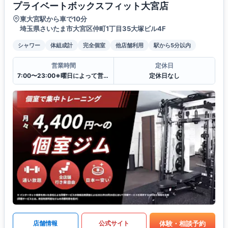
プライベートボックスフィット大宮店
東大宮駅から車で10分
埼玉県さいたま市大宮区仲町1丁目35大塚ビル4F
シャワー
体組成計
完全個室
他店舗利用
駅から5分以内
営業時間
定休日
7:00〜23:00※曜日によって営業時間が異なる場合がございます.
定休日なし
体験・相談予約
店舗情報
公式サイト