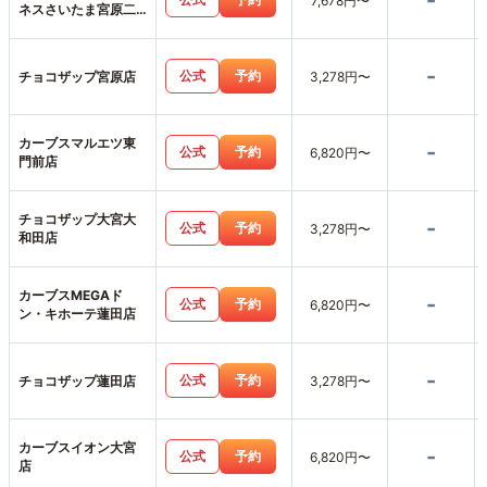
-
7,678円〜
ネスさいたま宮原二
丁目店
-
公式
予約
チョコザップ宮原店
3,278円〜
カーブスマルエツ東
-
公式
予約
6,820円〜
門前店
チョコザップ大宮大
-
公式
予約
3,278円〜
和田店
カーブスMEGAド
-
公式
予約
6,820円〜
ン・キホーテ蓮田店
-
公式
予約
チョコザップ蓮田店
3,278円〜
カーブスイオン大宮
-
公式
予約
6,820円〜
店