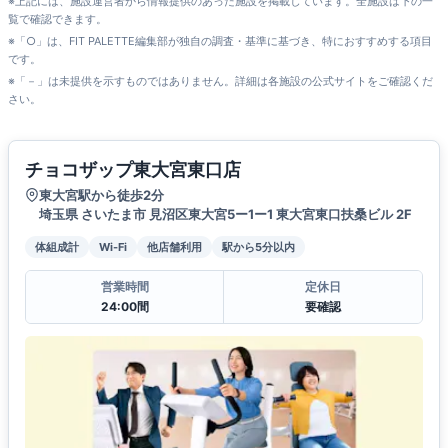
※上記には、施設運営者から情報提供のあった施設を掲載しています。全施設は下の一
覧で確認できます。
※「○」は、FIT PALETTE編集部が独自の調査・基準に基づき、特におすすめする項目
です。
※「－」は未提供を示すものではありません。詳細は各施設の公式サイトをご確認くだ
さい。
チョコザップ東大宮東口店
東大宮駅から徒歩2分
埼玉県 さいたま市 見沼区東大宮5ー1ー1 東大宮東口扶桑ビル 2F
体組成計
Wi-Fi
他店舗利用
駅から5分以内
営業時間
定休日
24:00間
要確認