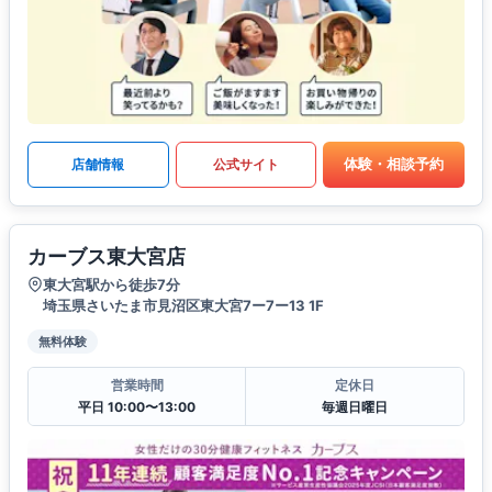
体験・相談予約
店舗情報
公式サイト
カーブス東大宮店
東大宮駅から徒歩7分
埼玉県さいたま市見沼区東大宮7ー7ー13 1F
無料体験
営業時間
定休日
平日 10:00〜13:00
毎週日曜日