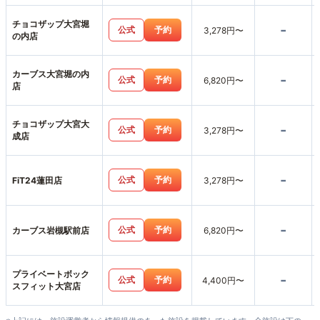
チョコザップ大宮堀
-
公式
予約
3,278円〜
の内店
カーブス大宮堀の内
-
公式
予約
6,820円〜
店
チョコザップ大宮大
-
公式
予約
3,278円〜
成店
-
公式
予約
FiT24蓮田店
3,278円〜
-
公式
予約
カーブス岩槻駅前店
6,820円〜
プライベートボック
-
公式
予約
4,400円〜
スフィット大宮店