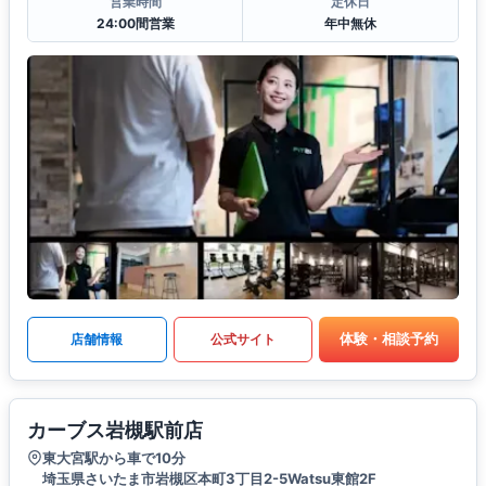
営業時間
定休日
24:00間営業
年中無休
体験・相談予約
店舗情報
公式サイト
カーブス岩槻駅前店
東大宮駅から車で10分
埼玉県さいたま市岩槻区本町3丁目2-5Watsu東館2F