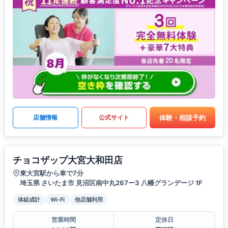
体験・相談予約
店舗情報
公式サイト
チョコザップ大宮大和田店
東大宮駅から車で7分
埼玉県 さいたま市 見沼区南中丸267ー3 八幡グランデージ 1F
体組成計
Wi-Fi
他店舗利用
営業時間
定休日