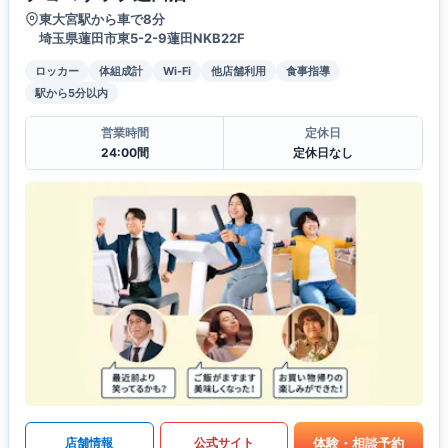
東大宮駅から車で8分
埼玉県蓮田市東5-2-9蓮田NKB22F
ロッカー
体組成計
Wi-Fi
他店舗利用
食事指導
駅から5分以内
営業時間
定休日
24:00間
定休日なし
体験・相談予約
店舗情報
公式サイト