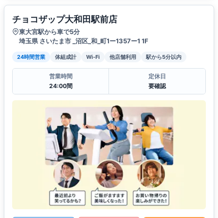
チョコザップ大和田駅前店
東大宮駅から車で5分
埼玉県 さいたま市 _沼区_和_町1ー1357ー1 1F
24時間営業
体組成計
Wi-Fi
他店舗利用
駅から5分以内
営業時間
定休日
24:00間
要確認