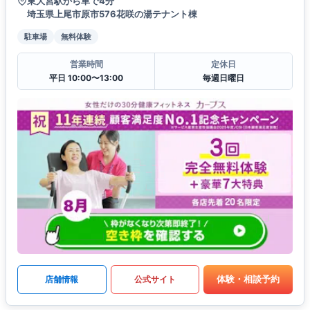
東大宮駅から車で4分
埼玉県上尾市原市576花咲の湯テナント棟
駐車場
無料体験
営業時間
定休日
平日 10:00〜13:00
毎週日曜日
体験・相談予約
店舗情報
公式サイト