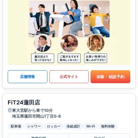
体験・相談予約
店舗情報
公式サイト
FiT24蓮田店
東大宮駅から車で10分
埼玉県蓮田市関山1丁目5-8
駐車場
シャワー
ロッカー
体組成計
Wi-Fi
無料体験