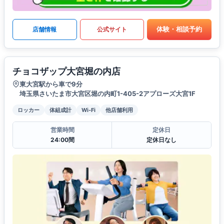
体験・相談予約
店舗情報
公式サイト
チョコザップ大宮堀の内店
東大宮駅から車で9分
埼玉県さいたま市大宮区堀の内町1-405-2アプローズ大宮1F
ロッカー
体組成計
Wi-Fi
他店舗利用
営業時間
定休日
24:00間
定休日なし