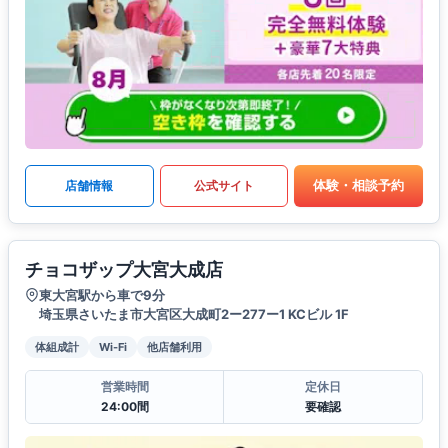
体験・相談予約
店舗情報
公式サイト
チョコザップ大宮大成店
東大宮駅から車で9分
埼玉県さいたま市大宮区大成町2ー277ー1 KCビル 1F
体組成計
Wi-Fi
他店舗利用
営業時間
定休日
24:00間
要確認