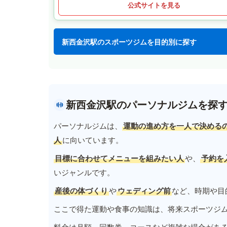
公式サイトを見る
新西金沢駅のスポーツジムを目的別に探す
新西金沢駅のパーソナルジムを探
パーソナルジムは、
運動の進め方を一人で決める
人
に向いています。
目標に合わせてメニューを組みたい人
や、
予約を
いジャンルです。
産後の体づくり
や
ウェディング前
など、時期や目
ここで得た運動や食事の知識は、将来スポーツジ