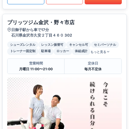
プリッツジム金沢・野々市店
日御子駅から車で17分
石川県金沢市久安２丁目４６０ 302
シューズレンタル
レッスン振替可
キャンセル可
セミパーソナル
トレーナー固定制
駐車場
ロッカー
体組成計
もっと見る
営業時間
定休日
月曜日 11:00〜21:00
毎月不定休