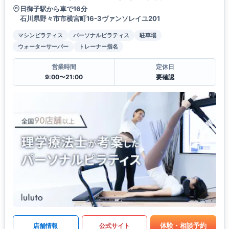
日御子駅から車で16分
石川県野々市市横宮町16-3ヴァンソレイユ201
マシンピラティス
パーソナルピラティス
駐車場
ウォーターサーバー
トレーナー指名
営業時間
定休日
9:00〜21:00
要確認
体験・相談予約
店舗情報
公式サイト