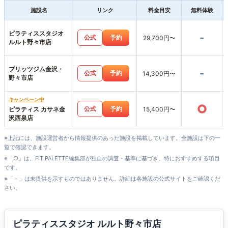
施設名
リンク
料金目安
無料体験
ピラティススタジオ
-
公式
予約
29,700円〜
ルルト野々市店
プリッツジム金沢・
-
公式
予約
14,300円〜
野々市店
キャンペーン中
○
公式
予約
ピラティス カサネ金
15,400円〜
沢西泉店
※上記には、施設運営者から情報提供のあった施設を掲載しています。全施設は下の一
覧で確認できます。
※「○」は、FIT PALETTE編集部が独自の調査・基準に基づき、特におすすめする項目
です。
※「－」は未提供を示すものではありません。詳細は各施設の公式サイトをご確認くだ
さい。
ピラティススタジオ ルルト野々市店