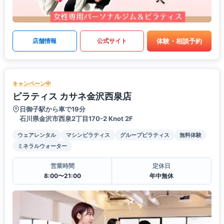
体験・相談予約
店舗情報
公式サイト
キャンペーン中
ピラティス カサネ金沢西泉店
日御子駅から車で19分
石川県金沢市西泉2丁目170-2 Knot 2F
ウェアレンタル
マシンピラティス
グループピラティス
無料体験
ミネラルウォーター
営業時間
定休日
8:00〜21:00
年中無休