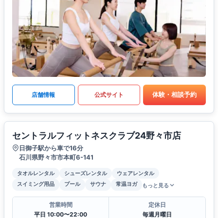
体験・相談予約
店舗情報
公式サイト
セントラルフィットネスクラブ24野々市店
日御子駅から車で16分
石川県野々市市本町6-141
タオルレンタル
シューズレンタル
ウェアレンタル
スイミング用品
プール
サウナ
常温ヨガ
もっと見る
営業時間
定休日
平日 10:00〜22:00
毎週月曜日