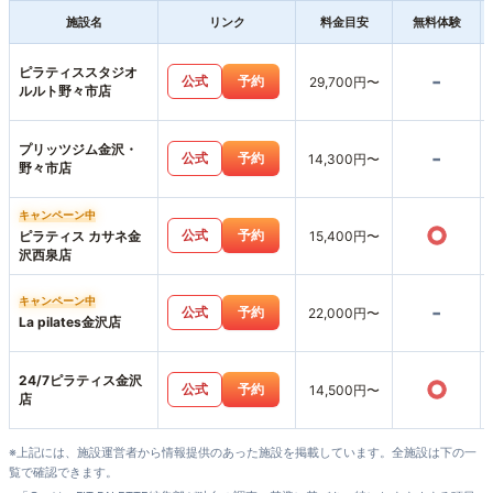
施設名
リンク
料金目安
無料体験
ピラティススタジオ
-
公式
予約
29,700円〜
ルルト野々市店
プリッツジム金沢・
-
公式
予約
14,300円〜
野々市店
キャンペーン中
○
公式
予約
ピラティス カサネ金
15,400円〜
沢西泉店
キャンペーン中
-
公式
予約
22,000円〜
La pilates金沢店
24/7ピラティス金沢
○
公式
予約
14,500円〜
店
※上記には、施設運営者から情報提供のあった施設を掲載しています。全施設は下の一
覧で確認できます。