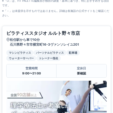
※「○」は、FIT PALETTE編集部が独自の調査・基準に基づき、特におすすめする項目
です。
※「－」は未提供を示すものではありません。詳細は各施設の公式サイトをご確認くだ
さい。
ピラティススタジオ ルルト野々市店
松任駅から車で10分
石川県野々市市横宮町16-3ヴァンソレイユ201
マシンピラティス
パーソナルピラティス
駐車場
ウォーターサーバー
トレーナー指名
営業時間
定休日
9:00〜21:00
要確認