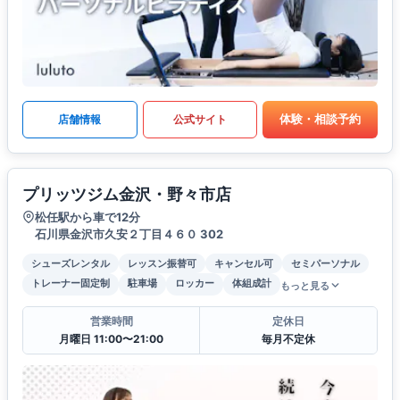
体験・相談予約
店舗情報
公式サイト
プリッツジム金沢・野々市店
松任駅から車で12分
石川県金沢市久安２丁目４６０ 302
シューズレンタル
レッスン振替可
キャンセル可
セミパーソナル
トレーナー固定制
駐車場
ロッカー
体組成計
もっと見る
営業時間
定休日
月曜日 11:00〜21:00
毎月不定休