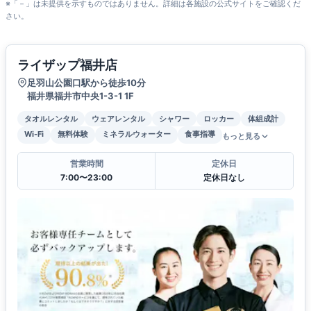
※「－」は未提供を示すものではありません。詳細は各施設の公式サイトをご確認くだ
さい。
ライザップ福井店
足羽山公園口駅から徒歩10分
福井県福井市中央1-3-1 1F
タオルレンタル
ウェアレンタル
シャワー
ロッカー
体組成計
Wi-Fi
無料体験
ミネラルウォーター
食事指導
もっと見る
営業時間
定休日
7:00〜23:00
定休日なし