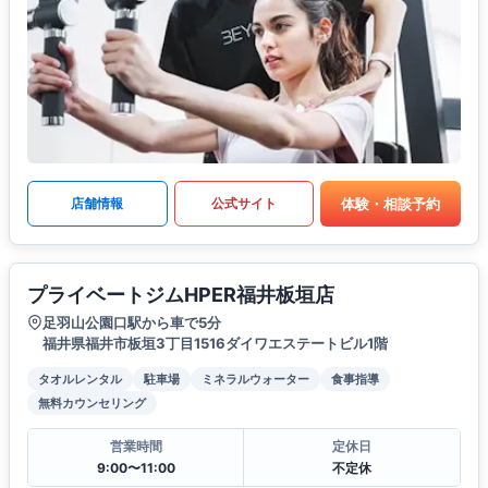
体験・相談予約
店舗情報
公式サイト
プライベートジムHPER福井板垣店
足羽山公園口駅から車で5分
福井県福井市板垣3丁目1516ダイワエステートビル1階
タオルレンタル
駐車場
ミネラルウォーター
食事指導
無料カウンセリング
営業時間
定休日
9:00〜11:00
不定休