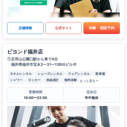
体験・相談予約
店舗情報
公式サイト
ビヨンド福井店
足羽山公園口駅から車で4分
福井県福井市宝永3ー31ー13BIGビル1F
タオルレンタル
シューズレンタル
ウェアレンタル
駐車場
シャワー
ロッカー
体組成計
無料体験
もっと見る
営業時間
定休日
10:00〜22:00
年中無休