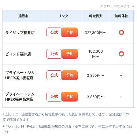
スクロールできます →
施設名
リンク
料金目安
無料体験
○
公式
予約
ライザップ福井店
327,800円〜
102,300
○
公式
予約
ビヨンド福井店
円〜
プライベートジム
-
公式
予約
3,850円〜
HPER福井板垣店
プライベートジム
-
公式
予約
3,850円〜
HPER福井高木店
※上記には、施設運営者から情報提供のあった施設を掲載しています。全施設は下の一
覧で確認できます。
※「○」は、FIT PALETTE編集部が独自の調査・基準に基づき、特におすすめする項目
です。