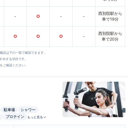
西別院駅から
-
○
-
-
車で19分
西別院駅から
○
○
○
-
車で20分
全施設は下の一覧で確認できます。
すすめする項目です。
をご確認ください。
駐車場
シャワー
プロテイン
もっと見る