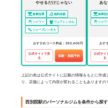
やせるだけじゃない
あな
食事指導
無料体験
食事指
シャワー
ウェアレンタル
シャワ
シューズレンタル
おすすめコース料金
290,400円
おす
公式サイトで見
公式サイ
体験・相談予約
る
る
上記の表は公式サイトに記載の情報をもとに作成
り、店舗によって内容が変わることもありますの
西別院駅のパーソナルジムを条件から探す