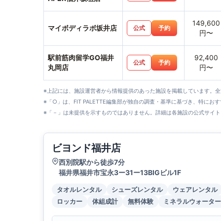
149,600
マイボディラボ坂井店
公式
予約
円〜
駅前筋肉留学GO福井
92,400
公式
予約
丸岡店
円〜
※上記には、施設運営者から情報提供のあった施設を掲載しています。
※「○」は、FIT PALETTE編集部が独自の調査・基準に基づき、特にお
※「－」は未提供を示すものではありません。詳細は各施設の公式サイト
ビヨンド福井店
西別院駅から徒歩7分
福井県福井市宝永3ー31ー13BIGビル1F
タオルレンタル
シューズレンタル
ウェアレンタル
ロッカー
体組成計
無料体験
ミネラルウォーター