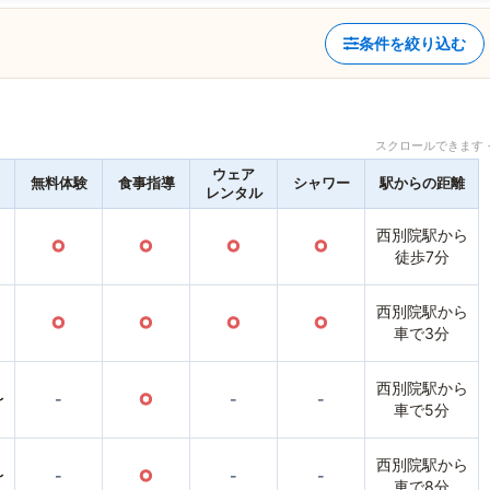
条件を絞り込む
スクロールできます 
ウェア
無料体験
食事指導
シャワー
駅からの距離
レンタル
西別院駅から
○
○
○
○
徒歩7分
西別院駅から
○
○
○
○
車で3分
西別院駅から
〜
-
○
-
-
車で5分
西別院駅から
〜
-
○
-
-
車で8分