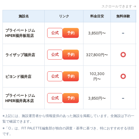
スクロールできます →
施設名
リンク
料金目安
無料体験
プライベートジム
-
公式
予約
3,850円〜
HPER福井板垣店
○
公式
予約
ライザップ福井店
327,800円〜
102,300
○
公式
予約
ビヨンド福井店
円〜
プライベートジム
-
公式
予約
3,850円〜
HPER福井高木店
※上記には、施設運営者から情報提供のあった施設を掲載しています。全施設は下の一
覧で確認できます。
※「○」は、FIT PALETTE編集部が独自の調査・基準に基づき、特におすすめする項目
です。