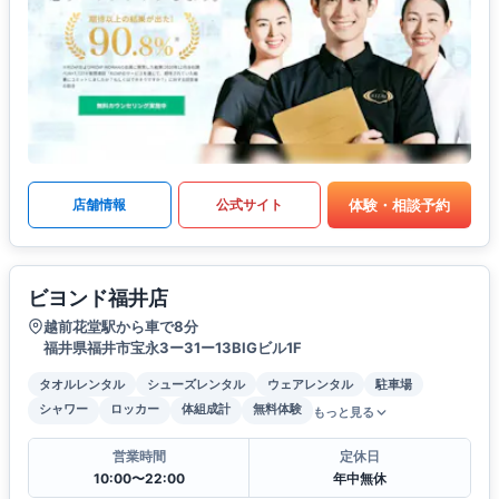
体験・相談予約
店舗情報
公式サイト
ビヨンド福井店
越前花堂駅から車で8分
福井県福井市宝永3ー31ー13BIGビル1F
タオルレンタル
シューズレンタル
ウェアレンタル
駐車場
シャワー
ロッカー
体組成計
無料体験
もっと見る
営業時間
定休日
10:00〜22:00
年中無休