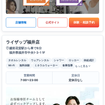
体験・相談予約
店舗情報
公式サイト
ライザップ福井店
越前花堂駅から車で6分
福井県福井市中央1-3-1 1F
タオルレンタル
ウェアレンタル
シャワー
ロッカー
体組成計
Wi-Fi
無料体験
ミネラルウォーター
食事指導
もっと見る
営業時間
定休日
7:00〜23:00
定休日なし