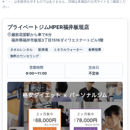
※「－」は未提供を示すものではありません。詳細は各施設の公式サイトをご確認くだ
さい。
プライベートジムHPER福井板垣店
越前花堂駅から車で4分
福井県福井市板垣3丁目1516ダイワエステートビル1階
タオルレンタル
駐車場
ミネラルウォーター
食事指導
無料カウンセリング
営業時間
定休日
9:00〜11:00
不定休