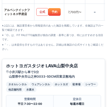
アルペンクイックフ
-
公式
予約
7,700円〜
ィットネス甲府店
※上記には、施設運営者から情報提供のあった施設を掲載しています。全施設は下の一
覧で確認できます。
※「○」は、FIT PALETTE編集部が独自の調査・基準に基づき、特におすすめする項目
です。
※「－」は未提供を示すものではありません。詳細は各施設の公式サイトをご確認くだ
さい。
ホットヨガスタジオ LAVA山梨中央店
小井川駅から車で3分
山梨県中央市山之神3033-5DCM田富店敷地内
タオルレンタル
ウェアレンタル
ホットヨガ
駐車場
シャワー
他店舗利用
水素水
営業時間
定休日
平日 7:30〜22:00
毎週木曜日