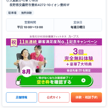
大庭駅から車で18分
長野県安曇野市豊科4272-10イオン豊科1F
駐車場
無料体験
営業時間
定休日
平日 10:00〜13:00
毎週日曜日
体験・相談予約
店舗情報
公式サイト