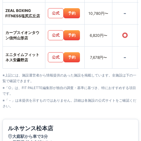
ZEAL BOXING
-
公式
予約
10,780円〜
FITNESS塩尻広丘店
カーブスイオンタウ
○
公式
予約
6,820円〜
ン信州山形店
エニタイムフィット
-
公式
予約
7,678円〜
ネス安曇野店
※上記には、施設運営者から情報提供のあった施設を掲載しています。全施設は下の一
覧で確認できます。
※「○」は、FIT PALETTE編集部が独自の調査・基準に基づき、特におすすめする項目
です。
※「－」は未提供を示すものではありません。詳細は各施設の公式サイトをご確認くだ
さい。
ルネサンス松本店
大庭駅から車で3分