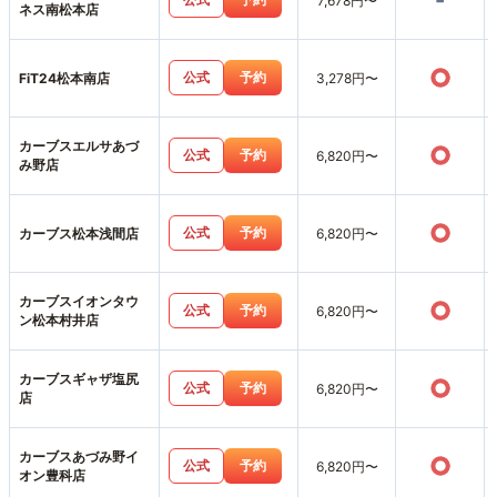
-
7,678円〜
ネス南松本店
○
公式
予約
FiT24松本南店
3,278円〜
カーブスエルサあづ
○
公式
予約
6,820円〜
み野店
○
公式
予約
カーブス松本浅間店
6,820円〜
カーブスイオンタウ
○
公式
予約
6,820円〜
ン松本村井店
カーブスギャザ塩尻
○
公式
予約
6,820円〜
店
カーブスあづみ野イ
○
公式
予約
6,820円〜
オン豊科店