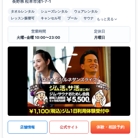
長野県 松本市渚1-7-1
タオルレンタル
シューズレンタル
ウェアレンタル
レッスン振替可
キャンセル可
プール
サウナ
もっと見る
営業時間
定休日
火曜~金曜 10:00〜23:00
月曜日
体験・相談予約
店舗情報
公式サイト