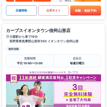
体験・相談予約
店舗情報
公式サイト
カーブスイオンタウン信州山形店
大庭駅から車で19分
長野県東筑摩郡山形村360 イオンタウン信州山形
無料体験
営業時間
定休日
平日 10:00〜13:00
毎週日曜日