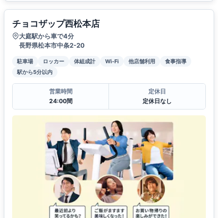
チョコザップ西松本店
大庭駅から車で4分
長野県松本市中条2-20
駐車場
ロッカー
体組成計
Wi-Fi
他店舗利用
食事指導
駅から5分以内
営業時間
定休日
24:00間
定休日なし