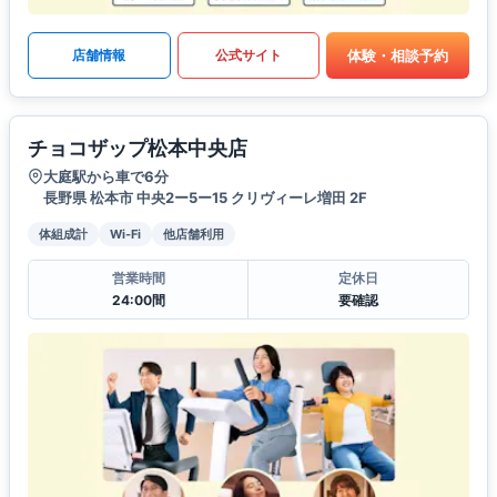
体験・相談予約
店舗情報
公式サイト
チョコザップ松本中央店
大庭駅から車で6分
長野県 松本市 中央2ー5ー15 クリヴィーレ増田 2F
体組成計
Wi-Fi
他店舗利用
営業時間
定休日
24:00間
要確認