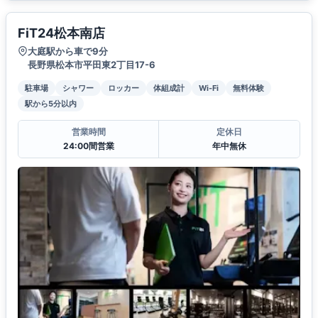
FiT24松本南店
大庭駅から車で9分
長野県松本市平田東2丁目17-6
駐車場
シャワー
ロッカー
体組成計
Wi-Fi
無料体験
駅から5分以内
営業時間
定休日
24:00間営業
年中無休