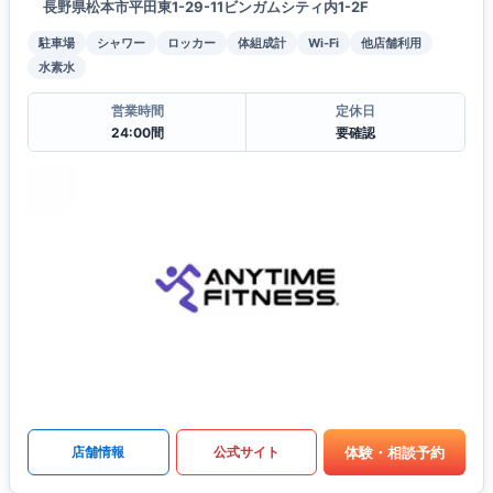
長野県松本市平田東1-29-11ビンガムシティ内1-2F
駐車場
シャワー
ロッカー
体組成計
Wi-Fi
他店舗利用
水素水
営業時間
定休日
24:00間
要確認
体験・相談予約
店舗情報
公式サイト