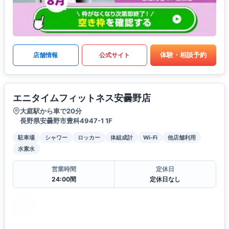
体験・相談予約
店舗情報
公式サイト
エニタイムフィットネス安曇野店
大庭駅から車で20分
長野県安曇野市豊科4947-1 1F
駐車場
シャワー
ロッカー
体組成計
Wi-Fi
他店舗利用
水素水
営業時間
定休日
24:00間
定休日なし