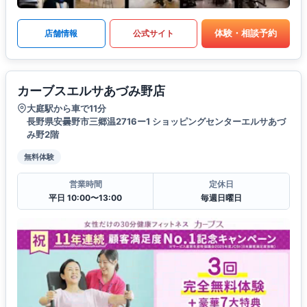
体験・相談予約
店舗情報
公式サイト
カーブスエルサあづみ野店
大庭駅から車で11分
長野県安曇野市三郷温2716ー1 ショッピングセンターエルサあづ
み野2階
無料体験
営業時間
定休日
平日 10:00〜13:00
毎週日曜日