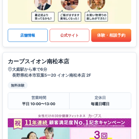
体験・相談予約
店舗情報
公式サイト
カーブスイオン南松本店
大庭駅から車で6分
長野県松本市双葉5ー20 イオン南松本店 2F
無料体験
営業時間
定休日
平日 10:00〜13:00
毎週日曜日