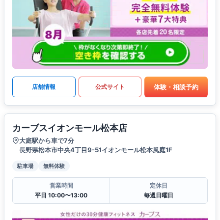
体験・相談予約
店舗情報
公式サイト
カーブスイオンモール松本店
大庭駅から車で7分
長野県松本市中央4丁目9-51イオンモール松本風庭1F
駐車場
無料体験
営業時間
定休日
平日 10:00〜13:00
毎週日曜日