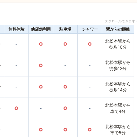
スクロールできます 
無料体験
他店舗利用
駐車場
シャワー
駅からの距離
北松本駅から
〜
-
○
○
○
徒歩10分
北松本駅から
〜
-
○
-
-
徒歩12分
北松本駅から
〜
-
○
○
-
徒歩14分
北松本駅から
〜
○
-
○
-
車で4分
北松本駅から
〜
-
○
○
○
車で5分