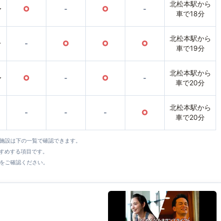
北松本駅から
〜
○
-
○
-
車で18分
北松本駅から
〜
-
○
○
○
車で19分
北松本駅から
〜
○
-
○
-
車で20分
北松本駅から
-
-
-
○
車で20分
全施設は下の一覧で確認できます。
すすめする項目です。
をご確認ください。