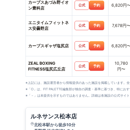
カーブスあづみ野イオ
6,820円
公式
予約
ン豊科店
エニタイムフィットネ
7,678円
公式
予約
ス安曇野店
カーブスギャザ塩尻店
6,820円
公式
予約
ZEAL BOXING
10,780
公式
予約
FITNESS塩尻広丘店
円〜
※上記には、施設運営者から情報提供のあった施設を掲載しています。
※「○」は、FIT PALETTE編集部が独自の調査・基準に基づき、特にお
※「－」は未提供を示すものではありません。詳細は各施設の公式サイト
ルネサンス松本店
北松本駅から徒歩10分