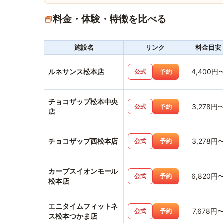
料金・体験・特徴を比べる
施設名
リンク
料金目安
ルネサンス松本店
4,400円
公式
予約
チョコザップ松本中央
3,278円
公式
予約
店
チョコザップ西松本店
3,278円
公式
予約
カーブスイオンモール
6,820円
公式
予約
松本店
エニタイムフィットネ
7,678円
公式
予約
ス松本つかま店