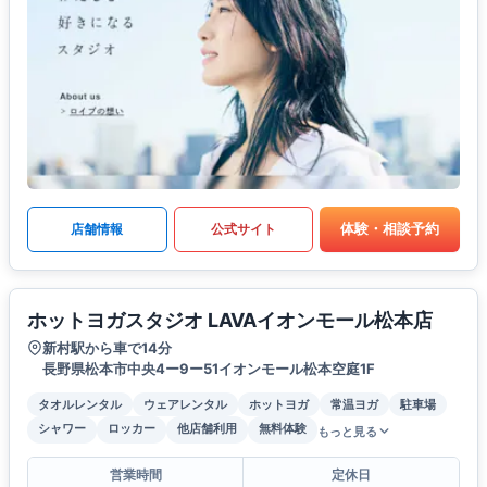
体験・相談予約
店舗情報
公式サイト
ホットヨガスタジオ LAVAイオンモール松本店
新村駅から車で14分
長野県松本市中央4ー9ー51イオンモール松本空庭1F
タオルレンタル
ウェアレンタル
ホットヨガ
常温ヨガ
駐車場
シャワー
ロッカー
他店舗利用
無料体験
もっと見る
営業時間
定休日