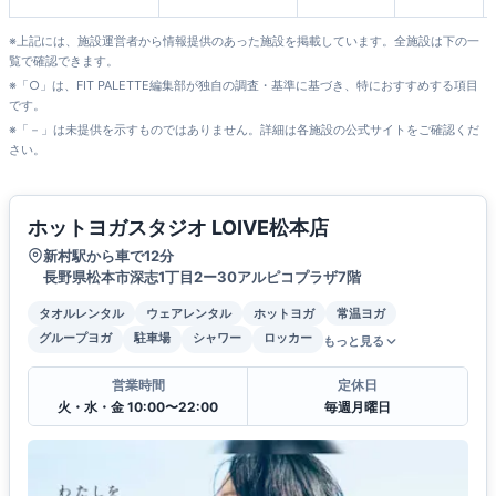
本店
※上記には、施設運営者から情報提供のあった施設を掲載しています。全施設は下の一
覧で確認できます。
※「○」は、FIT PALETTE編集部が独自の調査・基準に基づき、特におすすめする項目
です。
※「－」は未提供を示すものではありません。詳細は各施設の公式サイトをご確認くだ
さい。
ホットヨガスタジオ LOIVE松本店
新村駅から車で12分
長野県松本市深志1丁目2ー30アルピコプラザ7階
タオルレンタル
ウェアレンタル
ホットヨガ
常温ヨガ
グループヨガ
駐車場
シャワー
ロッカー
もっと見る
営業時間
定休日
火・水・金 10:00〜22:00
毎週月曜日