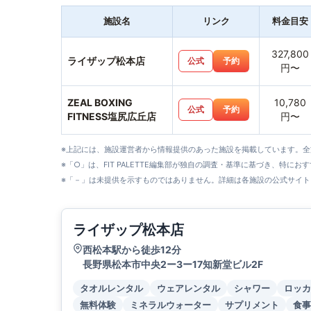
施設名
リンク
料金目安
327,800
ライザップ松本店
公式
予約
円〜
ZEAL BOXING
10,780
公式
予約
FITNESS塩尻広丘店
円〜
※上記には、施設運営者から情報提供のあった施設を掲載しています。
※「○」は、FIT PALETTE編集部が独自の調査・基準に基づき、特にお
※「－」は未提供を示すものではありません。詳細は各施設の公式サイト
ライザップ松本店
西松本駅から徒歩12分
長野県松本市中央2ー3ー17知新堂ビル2F
タオルレンタル
ウェアレンタル
シャワー
ロッカ
無料体験
ミネラルウォーター
サプリメント
食事