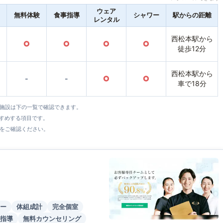
ウェア
無料体験
食事指導
シャワー
駅からの距離
レンタル
西松本駅から
○
○
○
○
徒歩12分
西松本駅から
-
-
○
○
車で18分
全施設は下の一覧で確認できます。
すすめする項目です。
をご確認ください。
ー
体組成計
完全個室
指導
無料カウンセリング