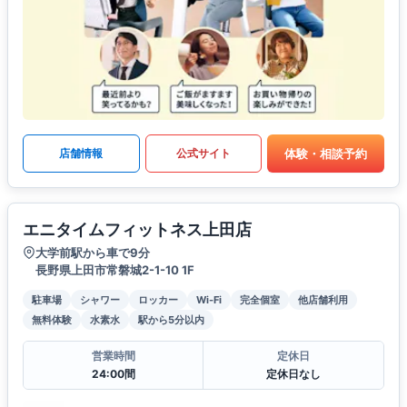
体験・相談予約
店舗情報
公式サイト
エニタイムフィットネス上田店
大学前駅から車で9分
長野県上田市常磐城2-1-10 1F
駐車場
シャワー
ロッカー
Wi-Fi
完全個室
他店舗利用
無料体験
水素水
駅から5分以内
営業時間
定休日
24:00間
定休日なし