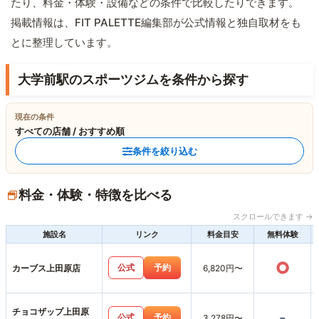
たり、料金・体験・設備などの条件で比較したりできます。
掲載情報は、FIT PALETTE編集部が公式情報と独自取材をも
とに整理しています。
大学前駅のスポーツジムを条件から探す
現在の条件
すべての店舗 / おすすめ順
条件を絞り込む
料金・体験・特徴を比べる
スクロールできます →
施設名
リンク
料金目安
無料体験
○
公式
予約
カーブス上田原店
6,820円〜
チョコザップ上田原
-
公式
予約
3,278円〜