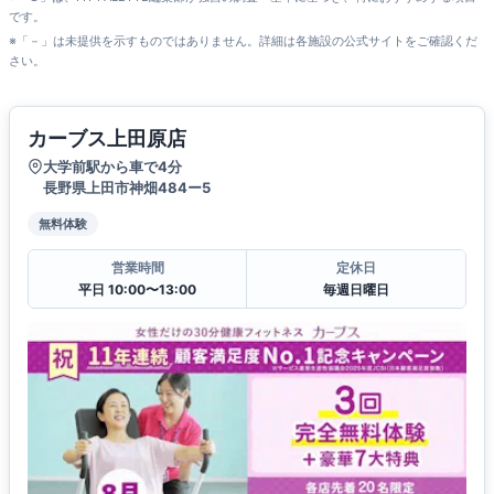
です。
※「－」は未提供を示すものではありません。詳細は各施設の公式サイトをご確認くだ
さい。
カーブス上田原店
大学前駅から車で4分
長野県上田市神畑484ー5
無料体験
営業時間
定休日
平日 10:00〜13:00
毎週日曜日