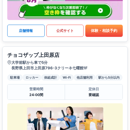
体験・相談予約
店舗情報
公式サイト
チョコザップ上田原店
大学前駅から車で5分
長野県上田市上田原796-3クリーネ七曜館1F
駐車場
ロッカー
体組成計
Wi-Fi
他店舗利用
駅から5分以内
営業時間
定休日
24:00間
要確認