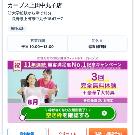
カーブス上田中丸子店
大学前駅から車で13分
長野県上田市中丸子1647ー7
無料体験
営業時間
定休日
平日 10:00〜13:00
毎週日曜日
体験・相談予約
店舗情報
公式サイト