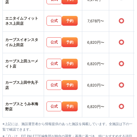
店
エニタイムフィット
○
公式
予約
7,678円〜
ネス上田店
カーブスイオンスタ
○
公式
予約
6,820円〜
イル上田店
カーブス上田ユーメ
○
公式
予約
6,820円〜
イト店
カーブス上田中丸子
○
公式
予約
6,820円〜
店
カーブスとうみ本海
○
公式
予約
6,820円〜
野店
※上記には、施設運営者から情報提供のあった施設を掲載しています。全施設は下の一
覧で確認できます。
※「○」は、FIT PALETTE編集部が独自の調査・基準に基づき、特におすすめする項目