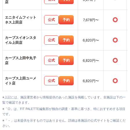
店
エニタイムフィット
○
公式
予約
7,678円〜
ネス上田店
カーブスイオンスタ
○
公式
予約
6,820円〜
イル上田店
カーブス上田中丸子
○
公式
予約
6,820円〜
店
カーブス上田ユーメ
○
公式
予約
6,820円〜
イト店
※上記には、施設運営者から情報提供のあった施設を掲載しています。全施設は下の一
覧で確認できます。
※「○」は、FIT PALETTE編集部が独自の調査・基準に基づき、特におすすめする項目
です。
※「－」は未提供を示すものではありません。詳細は各施設の公式サイトをご確認くだ
さい。