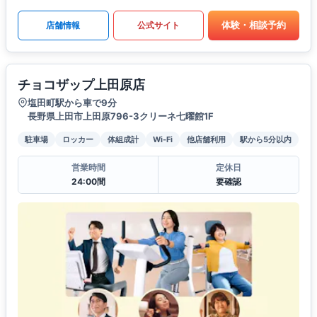
体験・相談予約
店舗情報
公式サイト
チョコザップ上田原店
塩田町駅から車で9分
長野県上田市上田原796-3クリーネ七曜館1F
駐車場
ロッカー
体組成計
Wi-Fi
他店舗利用
駅から5分以内
営業時間
定休日
24:00間
要確認