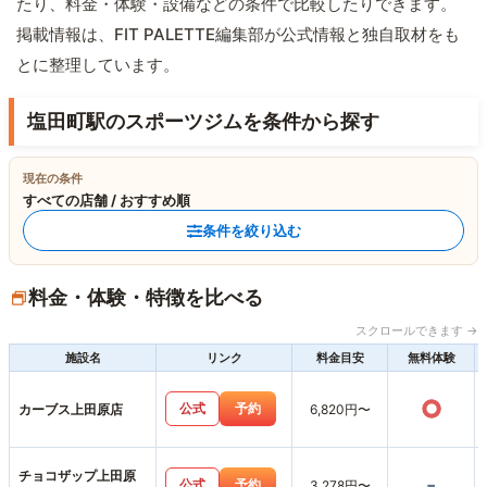
たり、料金・体験・設備などの条件で比較したりできます。
掲載情報は、FIT PALETTE編集部が公式情報と独自取材をも
とに整理しています。
塩田町駅のスポーツジムを条件から探す
現在の条件
すべての店舗 / おすすめ順
条件を絞り込む
料金・体験・特徴を比べる
スクロールできます →
施設名
リンク
料金目安
無料体験
○
公式
予約
カーブス上田原店
6,820円〜
チョコザップ上田原
-
公式
予約
3,278円〜