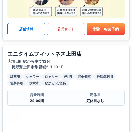
体験・相談予約
店舗情報
公式サイト
エニタイムフィットネス上田店
塩田町駅から車で13分
長野県上田市常磐城2-1-10 1F
駐車場
シャワー
ロッカー
Wi-Fi
完全個室
他店舗利用
無料体験
水素水
駅から5分以内
営業時間
定休日
24:00間
定休日なし