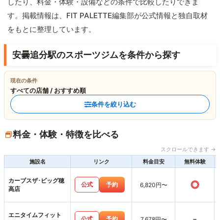
したり、料金・体験・設備などの条件で比較したりできま
す。掲載情報は、FIT PALETTE編集部が公式情報と独自取材
をもとに整理しています。
安曇追分駅のスポーツジムを条件から探す
現在の条件
すべての店舗 / おすすめ順
条件を絞り込む
料金・体験・特徴を比べる
スクロールできます →
施設名
リンク
料金目安
無料体験
カーブスザ･ビッグ穂
○
公式
予約
6,820円〜
高店
エニタイムフィット
-
公式
予約
7,678円〜