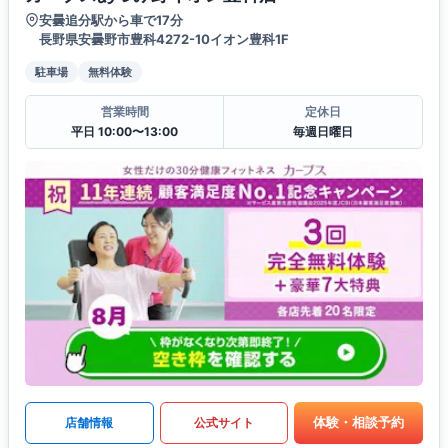
安曇追分駅から車で17分
長野県安曇野市豊科4272-10イオン豊科1F
駐車場
無料体験
営業時間
定休日
平日 10:00〜13:00
毎週日曜日
体験・相談予約
店舗情報
公式サイト