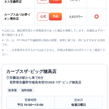
ネス安曇野店
カーブスあづみ野イ
○
公式
予約
6,820円〜
オン豊科店
※上記には、施設運営者から情報提供のあった施設を掲載しています。全施設は下の一
覧で確認できます。
※「○」は、FIT PALETTE編集部が独自の調査・基準に基づき、特におすすめする項目
です。
※「－」は未提供を示すものではありません。詳細は各施設の公式サイトをご確認くだ
さい。
カーブスザ･ビッグ穂高店
安曇追分駅から車で8分
長野県安曇野市穂高有明10368-1ザ･ビッグ穂高店
駐車場
無料体験
営業時間
定休日
平日 10:00〜13:00
毎週日曜日