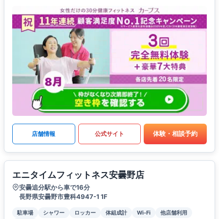
体験・相談予約
店舗情報
公式サイト
エニタイムフィットネス安曇野店
安曇追分駅から車で16分
長野県安曇野市豊科4947-1 1F
駐車場
シャワー
ロッカー
体組成計
Wi-Fi
他店舗利用