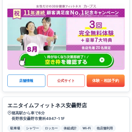
体験・相談予約
店舗情報
公式サイト
エニタイムフィットネス安曇野店
穂高駅から車で8分
長野県安曇野市豊科4947-1 1F
駐車場
シャワー
ロッカー
体組成計
Wi-Fi
他店舗利用