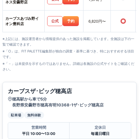
ネス安曇野店
カーブスあづみ野イ
○
公式
予約
6,820円〜
オン豊科店
※上記には、施設運営者から情報提供のあった施設を掲載しています。全施設は下の一
覧で確認できます。
※「○」は、FIT PALETTE編集部が独自の調査・基準に基づき、特におすすめする項目
です。
※「－」は未提供を示すものではありません。詳細は各施設の公式サイトをご確認くだ
さい。
カーブスザ･ビッグ穂高店
穂高駅から車で5分
長野県安曇野市穂高有明10368-1ザ･ビッグ穂高店
駐車場
無料体験
営業時間
定休日
平日 10:00〜13:00
毎週日曜日