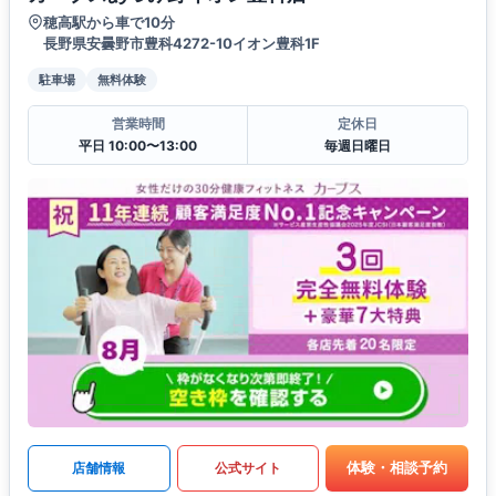
穂高駅から車で10分
長野県安曇野市豊科4272-10イオン豊科1F
駐車場
無料体験
営業時間
定休日
平日 10:00〜13:00
毎週日曜日
体験・相談予約
店舗情報
公式サイト