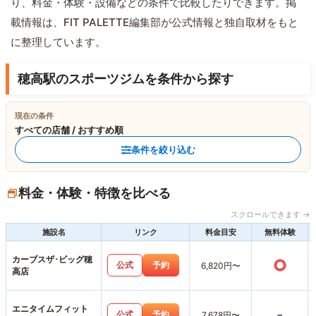
り、料金・体験・設備などの条件で比較したりできます。掲
載情報は、FIT PALETTE編集部が公式情報と独自取材をもと
に整理しています。
穂高駅のスポーツジムを条件から探す
現在の条件
すべての店舗 / おすすめ順
条件を絞り込む
料金・体験・特徴を比べる
スクロールできます →
施設名
リンク
料金目安
無料体験
カーブスザ･ビッグ穂
○
公式
予約
6,820円〜
高店
エニタイムフィット
-
公式
予約
7,678円〜