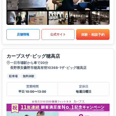
体験・相談予約
店舗情報
公式サイト
カーブスザ･ビッグ穂高店
一日市場駅から車で20分
長野県安曇野市穂高有明10368-1ザ･ビッグ穂高店
駐車場
無料体験
営業時間
定休日
平日 10:00〜13:00
毎週日曜日