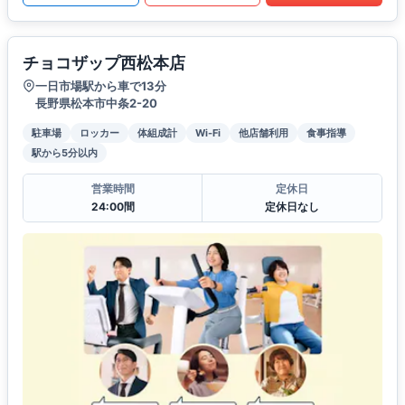
チョコザップ西松本店
一日市場駅から車で13分
長野県松本市中条2-20
駐車場
ロッカー
体組成計
Wi-Fi
他店舗利用
食事指導
駅から5分以内
営業時間
定休日
24:00間
定休日なし