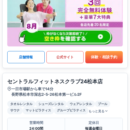
体験・相談予約
店舗情報
公式サイト
セントラルフィットネスクラブ24松本店
一日市場駅から車で14分
長野県松本市深志2-5-26松本第一ビル2F
タオルレンタル
シューズレンタル
ウェアレンタル
プール
サウナ
マットピラティス
グループピラティス
もっと見る
営業時間
定休日
24:00間
毎週金曜日