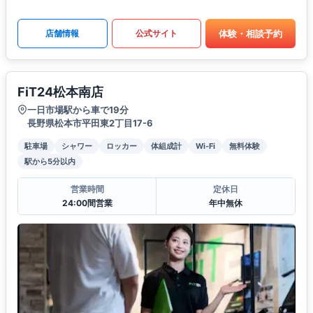
体験・相談予約
店舗情報
公式サイト
FiT24松本南店
一日市場駅から車で19分
長野県松本市平田東2丁目17-6
駐車場
シャワー
ロッカー
体組成計
Wi-Fi
無料体験
駅から5分以内
営業時間
定休日
24:00間営業
年中無休