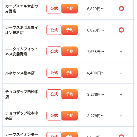
カーブスエルサあづ
○
公式
予約
6,820円〜
み野店
カーブスあづみ野イ
○
公式
予約
6,820円〜
オン豊科店
エニタイムフィット
-
公式
予約
7,678円〜
ネス安曇野店
-
公式
予約
ルネサンス松本店
4,400円〜
チョコザップ西松本
-
公式
予約
3,278円〜
店
チョコザップ松本中
-
公式
予約
3,278円〜
央店
カーブスイオンモー
公式
予約