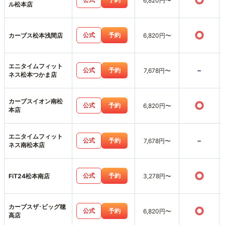
○
6,820円〜
ル松本店
○
公式
予約
カーブス松本浅間店
6,820円〜
エニタイムフィット
-
公式
予約
7,678円〜
ネス松本つかま店
カーブスイオン南松
○
公式
予約
6,820円〜
本店
エニタイムフィット
-
公式
予約
7,678円〜
ネス南松本店
○
公式
予約
FiT24松本南店
3,278円〜
カーブスザ･ビッグ穂
○
公式
予約
6,820円〜
高店