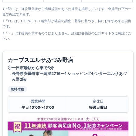
※上記には、施設運営者から情報提供のあった施設を掲載しています。全施設は下の一
覧で確認できます。
※「○」は、FIT PALETTE編集部が独自の調査・基準に基づき、特におすすめする項目
です。
※「－」は未提供を示すものではありません。詳細は各施設の公式サイトをご確認くだ
さい。
カーブスエルサあづみ野店
一日市場駅から車で5分
長野県安曇野市三郷温2716ー1 ショッピングセンターエルサあづ
み野2階
無料体験
営業時間
定休日
平日 10:00〜13:00
毎週日曜日