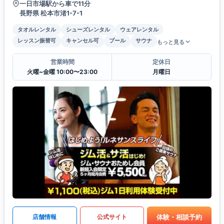
一日市場駅から車で11分
長野県 松本市渚1-7-1
タオルレンタル
シューズレンタル
ウェアレンタル
レッスン振替可
キャンセル可
プール
サウナ
もっと見る
営業時間
定休日
火曜~金曜 10:00〜23:00
月曜日
体験・相談予約
店舗情報
公式サイト