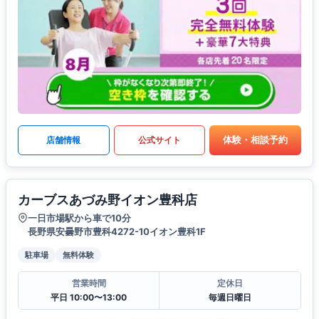
体験・相談予約
店舗情報
公式サイト
カーブスあづみ野イオン豊科店
一日市場駅から車で10分
長野県安曇野市豊科4272-10イオン豊科1F
駐車場
無料体験
営業時間
定休日
平日 10:00〜13:00
毎週日曜日