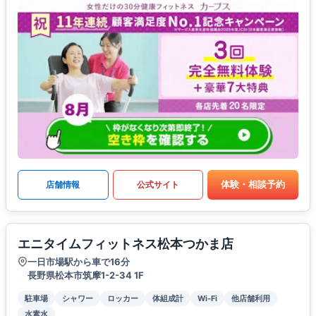
体験・相談予約
店舗情報
公式サイト
エニタイムフィットネス松本つかま店
一日市場駅から車で16分
長野県松本市筑摩1-2-34 1F
駐車場
シャワー
ロッカー
体組成計
Wi-Fi
他店舗利用
水素水