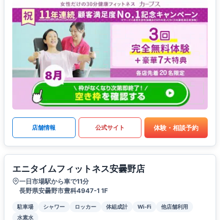
体験・相談予約
店舗情報
公式サイト
エニタイムフィットネス安曇野店
一日市場駅から車で11分
長野県安曇野市豊科4947-1 1F
駐車場
シャワー
ロッカー
体組成計
Wi-Fi
他店舗利用
水素水