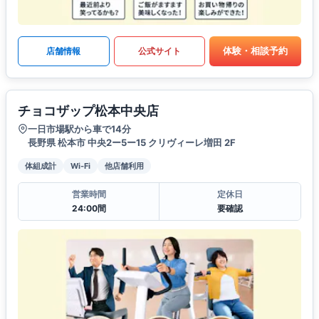
体験・相談予約
店舗情報
公式サイト
チョコザップ松本中央店
一日市場駅から車で14分
長野県 松本市 中央2ー5ー15 クリヴィーレ増田 2F
体組成計
Wi-Fi
他店舗利用
営業時間
定休日
24:00間
要確認