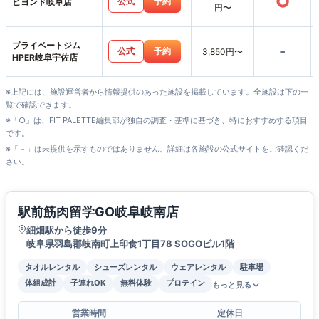
○
公式
予約
ビヨンド岐阜店
円〜
プライベートジム
-
公式
予約
3,850円〜
HPER岐阜宇佐店
※上記には、施設運営者から情報提供のあった施設を掲載しています。全施設は下の一
覧で確認できます。
※「○」は、FIT PALETTE編集部が独自の調査・基準に基づき、特におすすめする項目
です。
※「－」は未提供を示すものではありません。詳細は各施設の公式サイトをご確認くだ
さい。
駅前筋肉留学GO岐阜岐南店
細畑駅から徒歩9分
岐阜県羽島郡岐南町上印食1丁目78 SOGOビル1階
タオルレンタル
シューズレンタル
ウェアレンタル
駐車場
体組成計
子連れOK
無料体験
プロテイン
もっと見る
営業時間
定休日