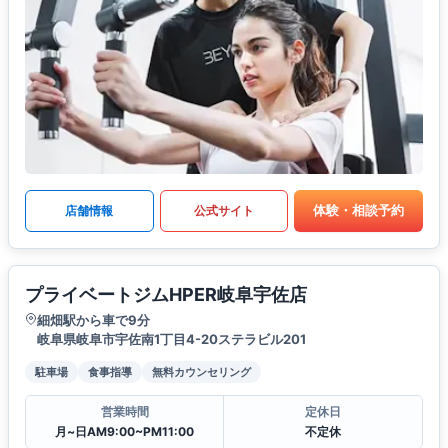
体験・相談予約
店舗情報
公式サイト
プライベートジムHPER岐阜宇佐店
細畑駅から車で9分
岐阜県岐阜市宇佐南1丁目4-20ステラビル201
駐車場
食事指導
無料カウンセリング
営業時間
定休日
月~日AM9:00~PM11:00
不定休