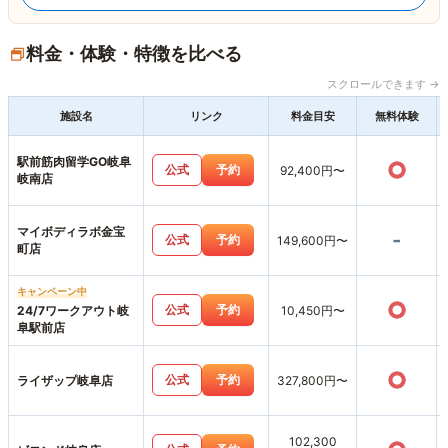
料金・体験・特徴を比べる
スクロールできます →
施設名
リンク
料金目安
無料体験
駅前筋肉留学GO岐阜
○
公式
予約
92,400円〜
岐南店
マイボディラボ金宝
-
公式
予約
149,600円〜
町店
キャンペーン中
○
公式
予約
24/7ワークアウト岐
10,450円〜
阜駅前店
○
公式
予約
ライザップ岐阜店
327,800円〜
102,300