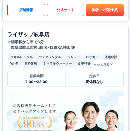
体験・相談予約
店舗情報
公式サイト
ライザップ岐阜店
細畑駅から車で6分
岐阜県岐阜市神田町6-12SIXA神田4F
タオルレンタル
ウェアレンタル
シャワー
ロッカー
体組成計
Wi-Fi
無料体験
ミネラルウォーター
食事指導
もっと見る
営業時間
定休日
7:00〜23:00
定休日なし