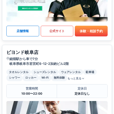
体験・相談予約
店舗情報
公式サイト
ビヨンド岐阜店
細畑駅から車で7分
岐阜県岐阜市若宮町6-12-2加納ビル2階
タオルレンタル
シューズレンタル
ウェアレンタル
駐車場
シャワー
ロッカー
Wi-Fi
無料体験
もっと見る
営業時間
定休日
10:00〜22:00
定休日なし