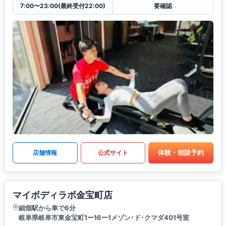
7:00〜23:00(最終受付22:00)
要確認
体験・相談予約
店舗情報
公式サイト
マイボディラボ金宝町店
細畑駅から車で6分
岐阜県岐阜市東金宝町1ー16ー1メゾン･ド･クマダ401号室