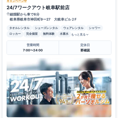
キャンペーン中
24/7ワークアウト岐阜駅前店
細畑駅から車で6分
岐阜県岐阜市神田町9ー27 大岐阜ビル２F
タオルレンタル
シューズレンタル
ウェアレンタル
シャワー
ロッカー
完全個室
無料体験
水素水
もっと見る
営業時間
定休日
7:00〜24:00
要確認