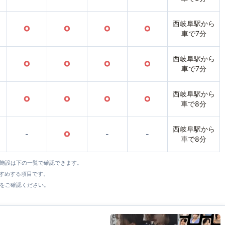
西岐阜駅から
○
○
○
○
車で7分
西岐阜駅から
○
○
○
○
車で7分
西岐阜駅から
○
○
○
○
車で8分
西岐阜駅から
-
○
-
-
車で8分
全施設は下の一覧で確認できます。
すすめする項目です。
をご確認ください。