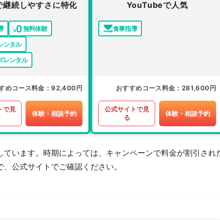
で継続しやすさに特化
YouTubeで人気
導
無料体験
食事指導
レンタル
ズレンタル
すめコース料金
92,400円
おすすめコース料金
281,600円
トで見
公式サイトで見
体験・相談予約
体験・相談予約
る
しています。時期によっては、キャンペーンで料金が割引され
で、公式サイトでご確認ください。