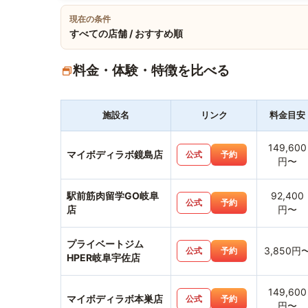
現在の条件
すべての店舗 / おすすめ順
料金・体験・特徴を比べる
施設名
リンク
料金目安
149,600
マイボディラボ鏡島店
公式
予約
円〜
駅前筋肉留学GO岐阜
92,400
公式
予約
店
円〜
プライベートジム
3,850円
公式
予約
HPER岐阜宇佐店
149,600
マイボディラボ本巣店
公式
予約
円〜