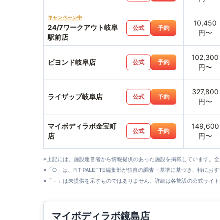
キャンペーン中
10,450
24/7ワークアウト岐阜
公式
予約
円〜
駅前店
102,300
ビヨンド岐阜店
公式
予約
円〜
327,800
ライザップ岐阜店
公式
予約
円〜
マイボディラボ金宝町
149,600
公式
予約
店
円〜
※上記には、施設運営者から情報提供のあった施設を掲載しています。
※「○」は、FIT PALETTE編集部が独自の調査・基準に基づき、特にお
※「－」は未提供を示すものではありません。詳細は各施設の公式サイト
マイボディラボ鏡島店