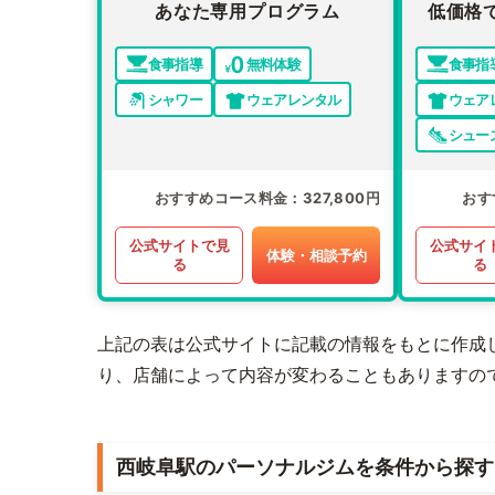
あなた専用プログラム
低価格
食事指導
無料体験
食事指
シャワー
ウェアレンタル
ウェア
シュー
おすすめコース料金
327,800円
おす
公式サイトで見
公式サイ
体験・相談予約
る
る
上記の表は公式サイトに記載の情報をもとに作成
り、店舗によって内容が変わることもありますの
西岐阜駅のパーソナルジムを条件から探す