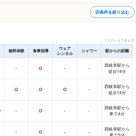
条件を絞り込む
スクロールできます 
ウェア
無料体験
食事指導
シャワー
駅からの距離
レンタル
西岐阜駅から
-
○
-
-
徒歩14分
西岐阜駅から
○
○
○
-
徒歩14分
西岐阜駅から
〜
-
○
-
-
車で4分
西岐阜駅から
-
○
-
-
車で5分