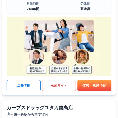
営業時間
定休日
24:00間
要確認
体験・相談予約
店舗情報
公式サイト
カーブスドラッグユタカ鏡島店
不破一色駅から車で17分