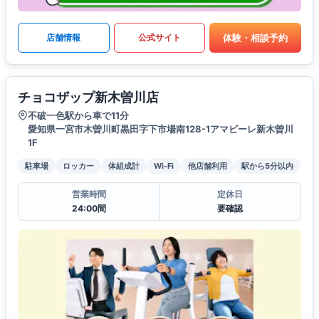
体験・相談予約
店舗情報
公式サイト
チョコザップ新木曽川店
不破一色駅から車で11分
愛知県一宮市木曽川町黒田字下市場南128-1アマビーレ新木曽川
1F
駐車場
ロッカー
体組成計
Wi-Fi
他店舗利用
駅から5分以内
営業時間
定休日
24:00間
要確認