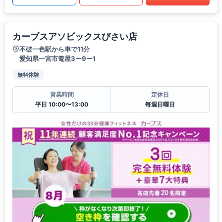
カーブスアソビックスびさい店
不破一色駅から車で11分
愛知県一宮市篭屋3ー9ー1
無料体験
営業時間
定休日
平日 10:00〜13:00
毎週日曜日