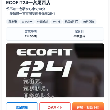
ECOFIT24一宮尾西店
不破一色駅から車で10分
愛知県一宮市開明南井保里25-1
駐車場
ロッカー
体組成計
Wi-Fi
他店舗利用
無料体験
営業時間
定休日
24:00間
年中無休
体験・相談予約
店舗情報
公式サイト