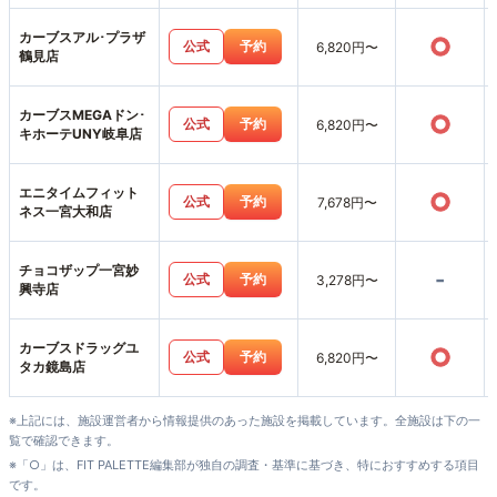
カーブスアル･プラザ
○
公式
予約
6,820円〜
鶴見店
カーブスMEGAドン･
○
公式
予約
6,820円〜
キホーテUNY岐阜店
エニタイムフィット
○
公式
予約
7,678円〜
ネス一宮大和店
チョコザップ一宮妙
-
公式
予約
3,278円〜
興寺店
カーブスドラッグユ
○
公式
予約
6,820円〜
タカ鏡島店
※上記には、施設運営者から情報提供のあった施設を掲載しています。全施設は下の一
覧で確認できます。
※「○」は、FIT PALETTE編集部が独自の調査・基準に基づき、特におすすめする項目
です。