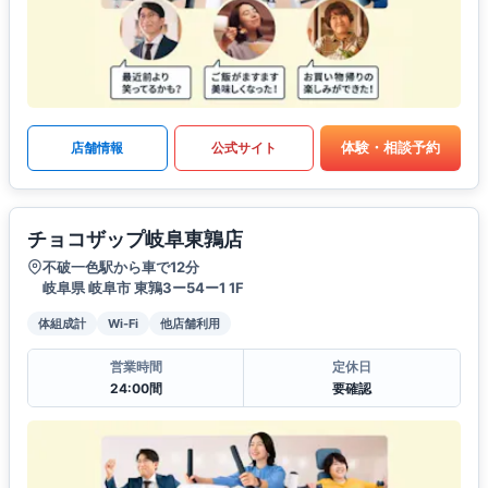
体験・相談予約
店舗情報
公式サイト
チョコザップ岐阜東鶉店
不破一色駅から車で12分
岐阜県 岐阜市 東鶉3ー54ー1 1F
体組成計
Wi-Fi
他店舗利用
営業時間
定休日
24:00間
要確認