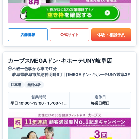
体験・相談予約
店舗情報
公式サイト
カーブスMEGAドン･キホーテUNY岐阜店
不破一色駅から車で17分
岐阜県岐阜市加納神明町6丁目1MEGAドン･キホーテUNY岐阜3F
駐車場
無料体験
営業時間
定休日
平日 10:00〜13:00・15:00〜19:00
毎週日曜日