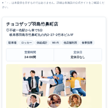
※「－」は未提供を示すものではありません。詳細は各施設の公式サイトをご確認くだ
さい。
チョコザップ羽島竹鼻町店
不破一色駅から車で5分
岐阜県羽島市竹鼻町丸の内2-27-2竹本ビル1F
駐車場
ロッカー
体組成計
Wi-Fi
他店舗利用
食事指導
営業時間
定休日
24:00間
定休日なし