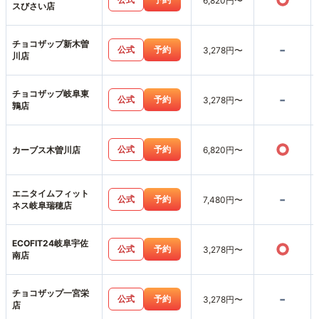
○
6,820円〜
スびさい店
チョコザップ新木曽
-
公式
予約
3,278円〜
川店
チョコザップ岐阜東
-
公式
予約
3,278円〜
鶉店
○
公式
予約
カーブス木曽川店
6,820円〜
エニタイムフィット
-
公式
予約
7,480円〜
ネス岐阜瑞穂店
ECOFIT24岐阜宇佐
○
公式
予約
3,278円〜
南店
チョコザップ一宮栄
-
公式
予約
3,278円〜
店