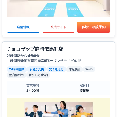
体験・相談予約
店舗情報
公式サイト
チョコザップ静岡伝馬町店
静岡駅から徒歩5分
静岡県静岡市葵区御幸町5ー17マサモリビル 1F
24時間営業
設備が充実
安く通える
体組成計
Wi-Fi
他店舗利用
駅から5分以内
営業時間
定休日
24:00間
要確認