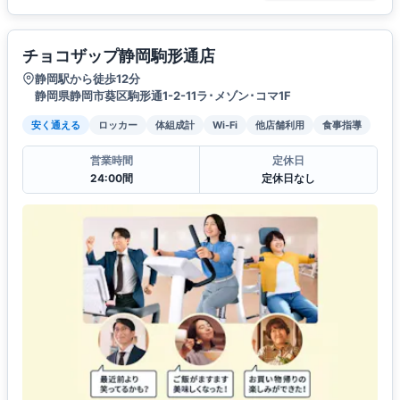
チョコザップ静岡駒形通店
静岡駅から徒歩12分
静岡県静岡市葵区駒形通1-2-11ラ･メゾン･コマ1F
安く通える
ロッカー
体組成計
Wi-Fi
他店舗利用
食事指導
営業時間
定休日
24:00間
定休日なし