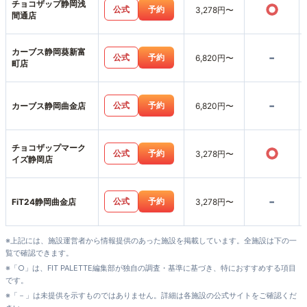
チョコザップ静岡浅
○
公式
予約
3,278円〜
間通店
カーブス静岡葵新富
-
公式
予約
6,820円〜
町店
-
公式
予約
カーブス静岡曲金店
6,820円〜
チョコザップマーク
○
公式
予約
3,278円〜
イズ静岡店
-
公式
予約
FiT24静岡曲金店
3,278円〜
※上記には、施設運営者から情報提供のあった施設を掲載しています。全施設は下の一
覧で確認できます。
※「○」は、FIT PALETTE編集部が独自の調査・基準に基づき、特におすすめする項目
です。
※「－」は未提供を示すものではありません。詳細は各施設の公式サイトをご確認くだ