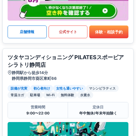
体験・相談予約
店舗情報
公式サイト
ツタヤコンディショニング PILATESスポーピア
シラトリ静岡店
静岡駅から徒歩14分
静岡県静岡市葵区東町66
設備が充実
初心者向け
女性も通いやすい
マシンピラティス
常温ヨガ
駐車場
Wi-Fi
無料体験
水素水
営業時間
定休日
9:00〜22:00
年中無休/年末年始除く