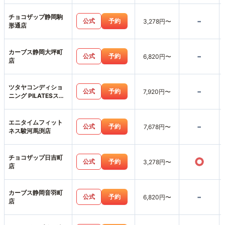
チョコザップ静岡駒
-
公式
予約
3,278円〜
形通店
カーブス静岡大坪町
-
公式
予約
6,820円〜
店
ツタヤコンディショ
-
公式
予約
7,920円〜
ニング PILATESスポ
ーピアシラトリ静岡
店
エニタイムフィット
-
公式
予約
7,678円〜
ネス駿河馬渕店
チョコザップ日吉町
○
公式
予約
3,278円〜
店
カーブス静岡音羽町
-
公式
予約
6,820円〜
店