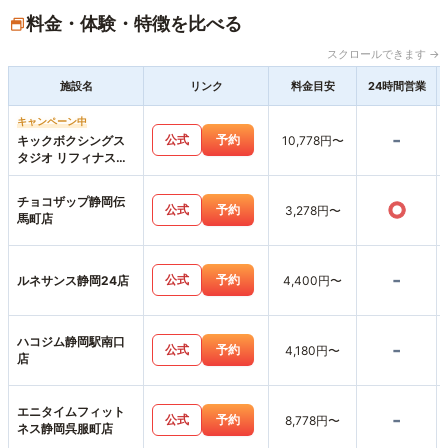
料金・体験・特徴を比べる
スクロールできます →
施設名
リンク
料金目安
24時間営業
キャンペーン中
-
公式
予約
キックボクシングス
10,778円〜
タジオ リフィナス静
岡店
チョコザップ静岡伝
○
公式
予約
3,278円〜
馬町店
-
公式
予約
ルネサンス静岡24店
4,400円〜
ハコジム静岡駅南口
-
公式
予約
4,180円〜
店
エニタイムフィット
-
公式
予約
8,778円〜
ネス静岡呉服町店