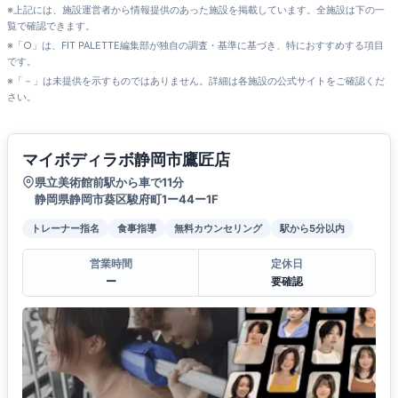
※上記には、施設運営者から情報提供のあった施設を掲載しています。全施設は下の一
覧で確認できます。
※「○」は、FIT PALETTE編集部が独自の調査・基準に基づき、特におすすめする項目
です。
※「－」は未提供を示すものではありません。詳細は各施設の公式サイトをご確認くだ
さい。
マイボディラボ静岡市鷹匠店
県立美術館前駅から車で11分
静岡県静岡市葵区駿府町1ー44ー1F
トレーナー指名
食事指導
無料カウンセリング
駅から5分以内
営業時間
定休日
ー
要確認