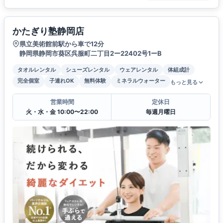
かたぎり塾静岡店
県立美術館前駅から車で12分
静岡県静岡市葵区呉服町二丁目2ー22402号1ーB
タオルレンタル
シューズレンタル
ウェアレンタル
体組成計
完全個室
子連れOK
無料体験
ミネラルウォーター
もっと見る
営業時間
定休日
火・水・金 10:00〜22:00
毎週月曜日