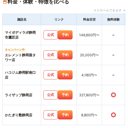
料金・体験・特徴を比べる
スクロールできます →
施設名
リンク
料金目安
無料体験
マイボディラボ静岡
-
公式
予約
149,600円〜
市鷹匠店
キャンペーン中
-
公式
予約
エレメント静岡葵タ
20,000円〜
ワー店
ハコジム静岡駅南口
-
公式
予約
4,180円〜
店
○
公式
予約
ライザップ静岡店
327,800円〜
○
公式
予約
かたぎり塾静岡店
8,800円〜