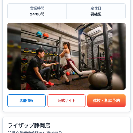
営業時間
定休日
24:00間
要確認
体験・相談予約
店舗情報
公式サイト
ライザップ静岡店
県立美術館前駅から車で12分