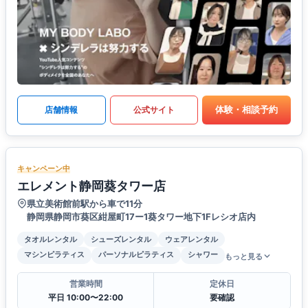
体験・相談予約
店舗情報
公式サイト
キャンペーン中
エレメント静岡葵タワー店
県立美術館前駅から車で11分
静岡県静岡市葵区紺屋町17ー1葵タワー地下1Fレシオ店内
タオルレンタル
シューズレンタル
ウェアレンタル
マシンピラティス
パーソナルピラティス
シャワー
もっと見る
営業時間
定休日
平日 10:00〜22:00
要確認