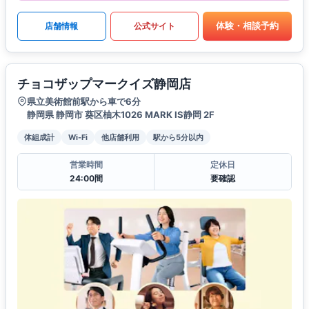
体験・相談予約
店舗情報
公式サイト
チョコザップマークイズ静岡店
県立美術館前駅から車で6分
静岡県 静岡市 葵区柚木1026 MARK IS静岡 2F
体組成計
Wi-Fi
他店舗利用
駅から5分以内
営業時間
定休日
24:00間
要確認