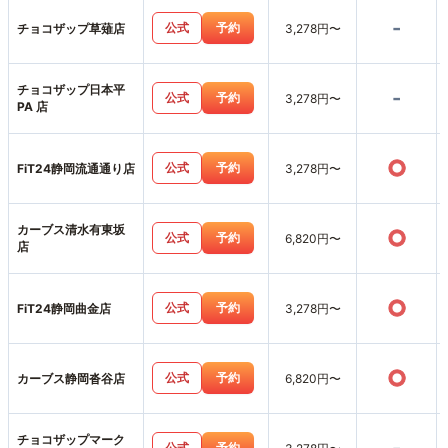
-
公式
予約
チョコザップ草薙店
3,278円〜
チョコザップ日本平
-
公式
予約
3,278円〜
PA 店
○
公式
予約
FiT24静岡流通通り店
3,278円〜
カーブス清水有東坂
○
公式
予約
6,820円〜
店
○
公式
予約
FiT24静岡曲金店
3,278円〜
○
公式
予約
カーブス静岡沓谷店
6,820円〜
チョコザップマーク
公式
予約