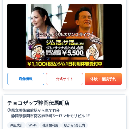
体験・相談予約
店舗情報
公式サイト
チョコザップ静岡伝馬町店
県立美術館前駅から車で11分
静岡県静岡市葵区御幸町5ー17マサモリビル 1F
体組成計
Wi-Fi
他店舗利用
駅から5分以内