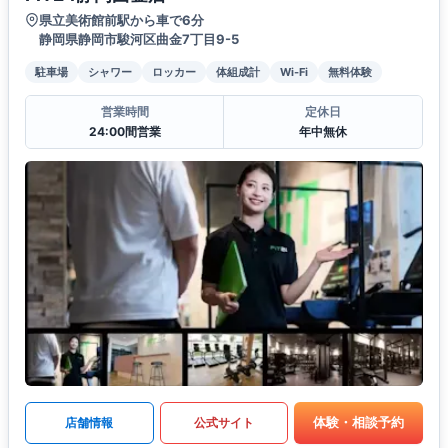
県立美術館前駅から車で6分
静岡県静岡市駿河区曲金7丁目9-5
駐車場
シャワー
ロッカー
体組成計
Wi-Fi
無料体験
営業時間
定休日
24:00間営業
年中無休
体験・相談予約
店舗情報
公式サイト