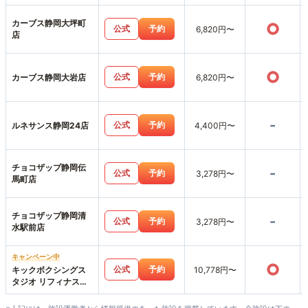
カーブス静岡大坪町
○
公式
予約
6,820円〜
店
○
公式
予約
カーブス静岡大岩店
6,820円〜
-
公式
予約
ルネサンス静岡24店
4,400円〜
チョコザップ静岡伝
-
公式
予約
3,278円〜
馬町店
チョコザップ静岡清
-
公式
予約
3,278円〜
水駅前店
キャンペーン中
○
公式
予約
キックボクシングス
10,778円〜
タジオ リフィナス静
岡店