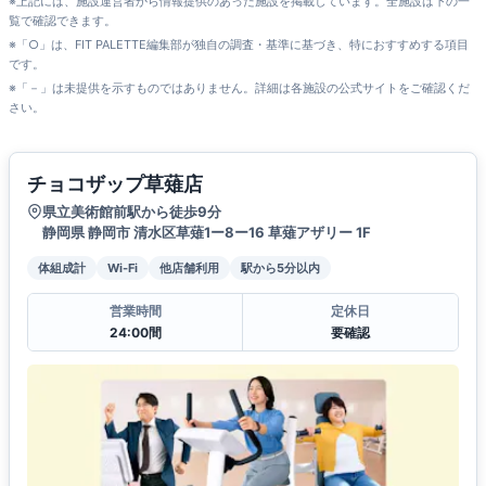
※上記には、施設運営者から情報提供のあった施設を掲載しています。全施設は下の一
覧で確認できます。
※「○」は、FIT PALETTE編集部が独自の調査・基準に基づき、特におすすめする項目
です。
※「－」は未提供を示すものではありません。詳細は各施設の公式サイトをご確認くだ
さい。
チョコザップ草薙店
県立美術館前駅から徒歩9分
静岡県 静岡市 清水区草薙1ー8ー16 草薙アザリー 1F
体組成計
Wi-Fi
他店舗利用
駅から5分以内
営業時間
定休日
24:00間
要確認