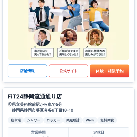
体験・相談予約
店舗情報
公式サイト
FiT24静岡流通通り店
県立美術館前駅から車で5分
静岡県静岡市葵区沓谷6丁目18-10
駐車場
シャワー
ロッカー
体組成計
Wi-Fi
無料体験
営業時間
定休日