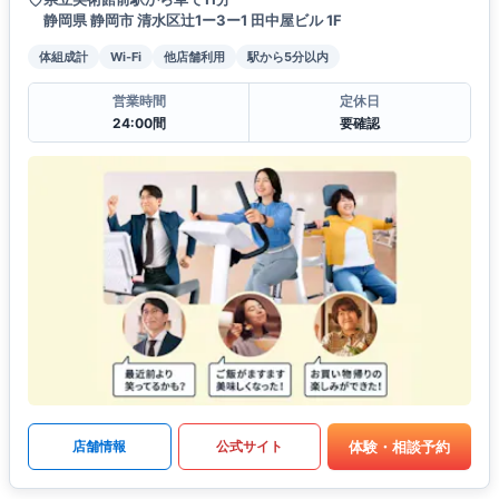
静岡県 静岡市 清水区辻1ー3ー1 田中屋ビル 1F
体組成計
Wi-Fi
他店舗利用
駅から5分以内
営業時間
定休日
24:00間
要確認
体験・相談予約
店舗情報
公式サイト