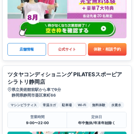
体験・相談予約
店舗情報
公式サイト
ツタヤコンディショニング PILATESスポーピア
シラトリ静岡店
県立美術館前駅から車で9分
静岡県静岡市葵区東町66
マシンピラティス
常温ヨガ
駐車場
Wi-Fi
無料体験
水素水
営業時間
定休日
9:00〜22:00
年中無休/年末年始除く