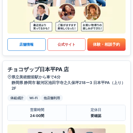
体験・相談予約
店舗情報
公式サイト
チョコザップ日本平PA 店
県立美術館前駅から車で4分
静岡県 静岡市 駿河区池田字寺之久保坪218ー3 日本平PA（上り）
2F
体組成計
Wi-Fi
他店舗利用
営業時間
定休日
24:00間
要確認