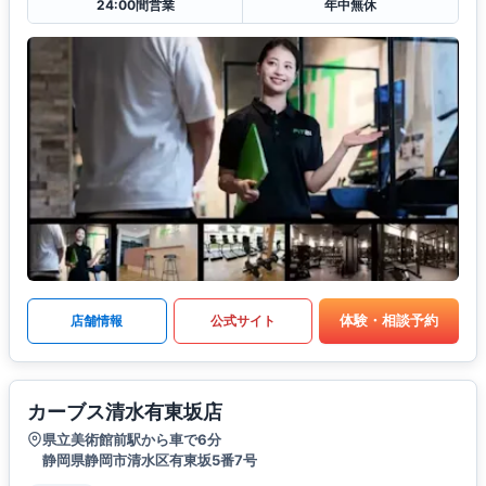
24:00間営業
年中無休
体験・相談予約
店舗情報
公式サイト
カーブス清水有東坂店
県立美術館前駅から車で6分
静岡県静岡市清水区有東坂5番7号