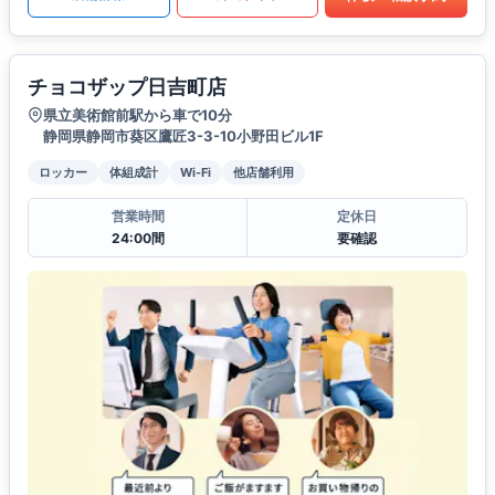
チョコザップ日吉町店
県立美術館前駅から車で10分
静岡県静岡市葵区鷹匠3-3-10小野田ビル1F
ロッカー
体組成計
Wi-Fi
他店舗利用
営業時間
定休日
24:00間
要確認