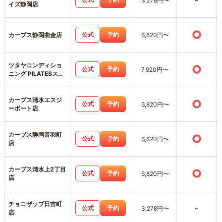
-
3,278円〜
イズ静岡店
○
公式
予約
カーブス静岡曲金店
6,820円〜
ツタヤコンディショ
○
公式
予約
7,920円〜
ニング PILATESスポ
ーピアシラトリ静岡
店
カーブス清水エスジ
○
公式
予約
6,820円〜
ーポート店
カーブス静岡音羽町
○
公式
予約
6,820円〜
店
カーブス清水上2丁目
○
公式
予約
6,820円〜
店
チョコザップ日吉町
-
公式
予約
3,278円〜
店