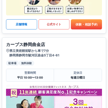
体験・相談予約
店舗情報
公式サイト
カーブス静岡曲金店
県立美術館前駅から車で7分
静岡県静岡市駿河区曲金5丁目4-61
駐車場
無料体験
営業時間
定休日
平日 10:00〜13:00
毎週日曜日