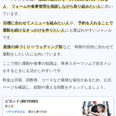
人
、
フォームや食事管理を相談しながら取り組みたい人
に向い
ています。
目標に合わせてメニューを組みたい人
や、
予約を入れることで
運動を続けるきっかけを作りたい人
にも選ばれやすいジャンル
です。
産後の体づくり
や
ウェディング前
など、時期や目的に合わせて
運動をしたい人にも向いています。
ここで得た運動や食事の知識は、将来スポーツジムで自主トレ
をするときにも活かしやすいです。
料金は月額、回数券、コースなど複雑な場合があるため、公式
ページを確認し、総額や通える回数をチェックしましょう。
ビヨンド (BEYOND)
富士店
パーソナルジム
駅から車で12分