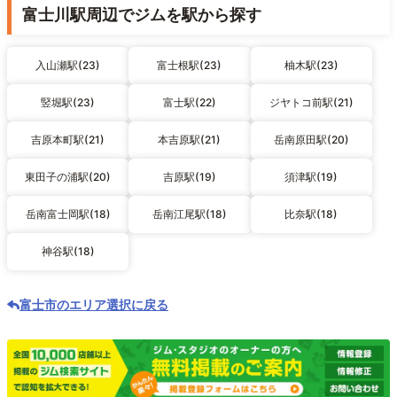
富士川駅周辺でジムを駅から探す
入山瀬駅(23)
富士根駅(23)
柚木駅(23)
竪堀駅(23)
富士駅(22)
ジヤトコ前駅(21)
吉原本町駅(21)
本吉原駅(21)
岳南原田駅(20)
東田子の浦駅(20)
吉原駅(19)
須津駅(19)
岳南富士岡駅(18)
岳南江尾駅(18)
比奈駅(18)
神谷駅(18)
富士市のエリア選択に戻る