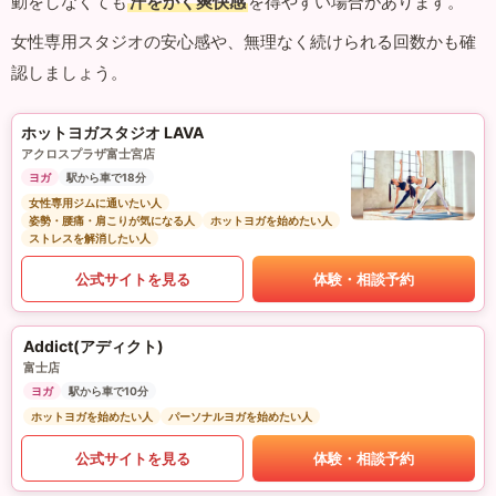
動をしなくても
汗をかく爽快感
を得やすい場合があります。
女性専用スタジオの安心感や、無理なく続けられる回数かも確
認しましょう。
ホットヨガスタジオ LAVA
アクロスプラザ富士宮店
ヨガ
駅から車で18分
女性専用ジムに通いたい人
姿勢・腰痛・肩こりが気になる人
ホットヨガを始めたい人
ストレスを解消したい人
公式サイトを見る
体験・相談予約
Addict(アディクト)
富士店
ヨガ
駅から車で10分
ホットヨガを始めたい人
パーソナルヨガを始めたい人
公式サイトを見る
体験・相談予約