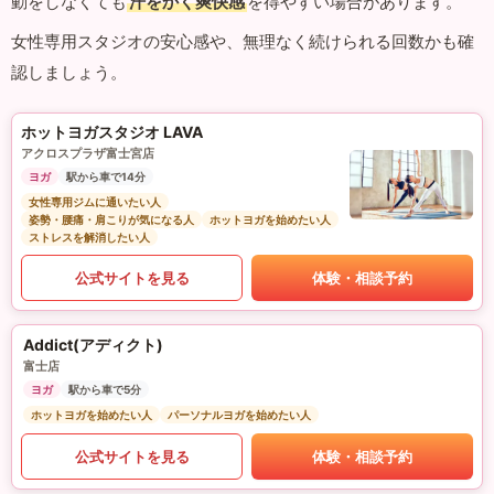
動をしなくても
汗をかく爽快感
を得やすい場合があります。
女性専用スタジオの安心感や、無理なく続けられる回数かも確
認しましょう。
ホットヨガスタジオ LAVA
アクロスプラザ富士宮店
ヨガ
駅から車で14分
女性専用ジムに通いたい人
姿勢・腰痛・肩こりが気になる人
ホットヨガを始めたい人
ストレスを解消したい人
公式サイトを見る
体験・相談予約
Addict(アディクト)
富士店
ヨガ
駅から車で5分
ホットヨガを始めたい人
パーソナルヨガを始めたい人
公式サイトを見る
体験・相談予約