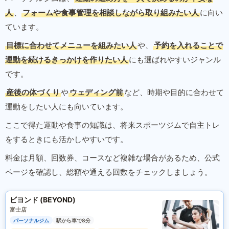
人
、
フォームや食事管理を相談しながら取り組みたい人
に向い
ています。
目標に合わせてメニューを組みたい人
や、
予約を入れることで
運動を続けるきっかけを作りたい人
にも選ばれやすいジャンル
です。
産後の体づくり
や
ウェディング前
など、時期や目的に合わせて
運動をしたい人にも向いています。
ここで得た運動や食事の知識は、将来スポーツジムで自主トレ
をするときにも活かしやすいです。
料金は月額、回数券、コースなど複雑な場合があるため、公式
ページを確認し、総額や通える回数をチェックしましょう。
ビヨンド (BEYOND)
富士店
パーソナルジム
駅から車で8分