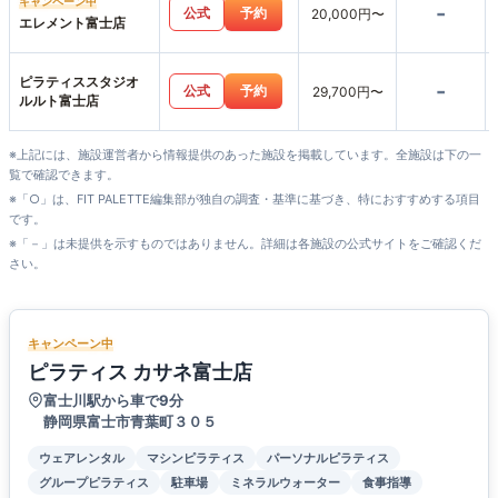
キャンペーン中
-
公式
予約
20,000円〜
エレメント富士店
ピラティススタジオ
-
公式
予約
29,700円〜
ルルト富士店
※上記には、施設運営者から情報提供のあった施設を掲載しています。全施設は下の一
覧で確認できます。
※「○」は、FIT PALETTE編集部が独自の調査・基準に基づき、特におすすめする項目
です。
※「－」は未提供を示すものではありません。詳細は各施設の公式サイトをご確認くだ
さい。
キャンペーン中
ピラティス カサネ富士店
富士川駅から車で9分
静岡県富士市青葉町３０５
ウェアレンタル
マシンピラティス
パーソナルピラティス
グループピラティス
駐車場
ミネラルウォーター
食事指導