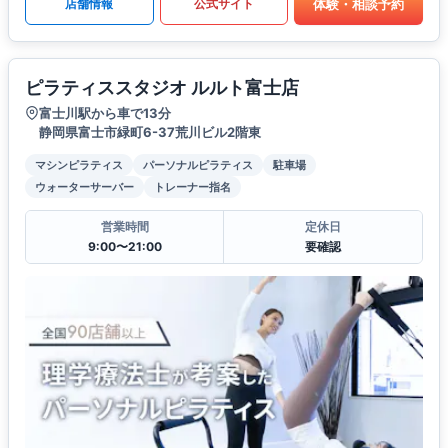
体験・相談予約
店舗情報
公式サイト
ピラティススタジオ ルルト富士店
富士川駅から車で13分
静岡県富士市緑町6-37荒川ビル2階東
マシンピラティス
パーソナルピラティス
駐車場
ウォーターサーバー
トレーナー指名
営業時間
定休日
9:00〜21:00
要確認