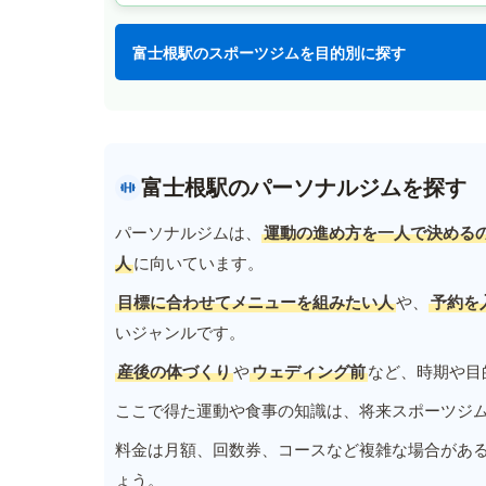
富士根駅のスポーツジムを目的別に探す
富士根駅のパーソナルジムを探す
パーソナルジムは、
運動の進め方を一人で決める
人
に向いています。
目標に合わせてメニューを組みたい人
や、
予約を
いジャンルです。
産後の体づくり
や
ウェディング前
など、時期や目
ここで得た運動や食事の知識は、将来スポーツジ
料金は月額、回数券、コースなど複雑な場合があ
ょう。