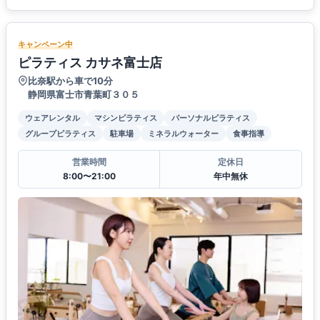
キャンペーン中
ピラティス カサネ富士店
比奈駅から車で10分
静岡県富士市青葉町３０５
ウェアレンタル
マシンピラティス
パーソナルピラティス
グループピラティス
駐車場
ミネラルウォーター
食事指導
営業時間
定休日
8:00〜21:00
年中無休