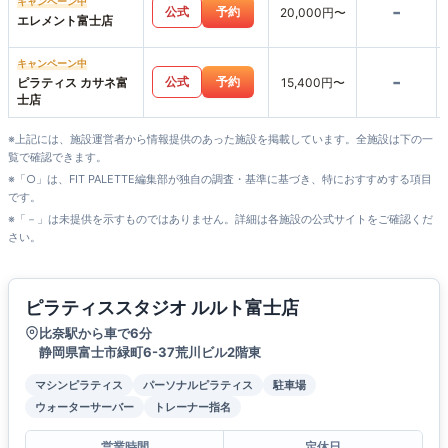
キャンペーン中
-
公式
予約
20,000円〜
エレメント富士店
キャンペーン中
-
公式
予約
ピラティス カサネ富
15,400円〜
士店
※上記には、施設運営者から情報提供のあった施設を掲載しています。全施設は下の一
覧で確認できます。
※「○」は、FIT PALETTE編集部が独自の調査・基準に基づき、特におすすめする項目
です。
※「－」は未提供を示すものではありません。詳細は各施設の公式サイトをご確認くだ
さい。
ピラティススタジオ ルルト富士店
比奈駅から車で6分
静岡県富士市緑町6-37荒川ビル2階東
マシンピラティス
パーソナルピラティス
駐車場
ウォーターサーバー
トレーナー指名
営業時間
定休日