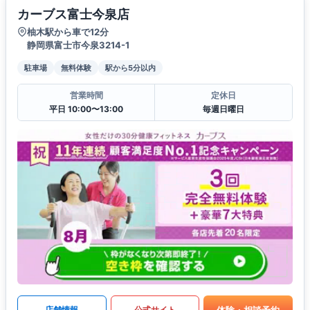
カーブス富士今泉店
柚木駅から車で12分
静岡県富士市今泉3214-1
駐車場
無料体験
駅から5分以内
営業時間
定休日
平日 10:00〜13:00
毎週日曜日
体験・相談予約
店舗情報
公式サイト