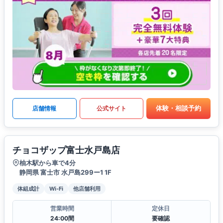
体験・相談予約
店舗情報
公式サイト
チョコザップ富士水戸島店
柚木駅から車で4分
静岡県 富士市 水戸島299ー1 1F
体組成計
Wi-Fi
他店舗利用
営業時間
定休日
24:00間
要確認