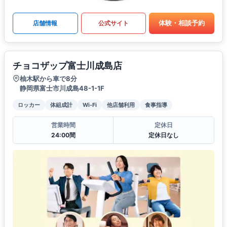
体験・相談予約
店舗情報
公式サイト
チョコザップ富士川成島店
柚木駅から車で8分
静岡県富士市川成島48-1-1F
ロッカー
体組成計
Wi-Fi
他店舗利用
食事指導
営業時間
定休日
24:00間
定休日なし