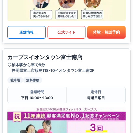
体験・相談予約
店舗情報
公式サイト
カーブスイオンタウン富士南店
柚木駅から車で8分
静岡県富士市鮫島118-10イオンタウン富士南2F
駐車場
無料体験
営業時間
定休日
平日 10:00〜13:00
毎週日曜日