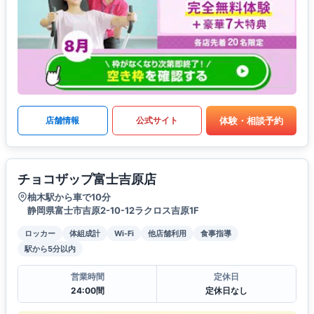
体験・相談予約
店舗情報
公式サイト
チョコザップ富士吉原店
柚木駅から車で10分
静岡県富士市吉原2-10-12ラクロス吉原1F
ロッカー
体組成計
Wi-Fi
他店舗利用
食事指導
駅から5分以内
営業時間
定休日
24:00間
定休日なし