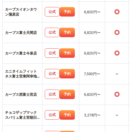
カーブスイオンタウ
○
公式
予約
6,820円〜
ン蒲原店
○
公式
予約
カーブス富士天間店
6,820円〜
○
公式
予約
カーブス富士今泉店
6,820円〜
エニタイムフィット
-
公式
予約
7,590円〜
ネス富士宮東阿幸地
店
○
公式
予約
カーブス西富士宮店
6,820円〜
チョコザップマック
-
公式
予約
3,278円〜
スバリュ富士宮朝日
町店