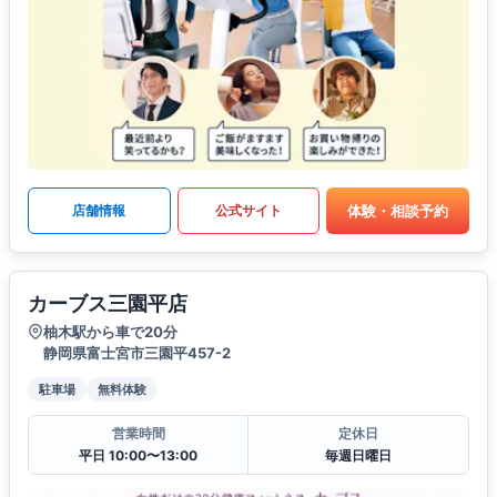
体験・相談予約
店舗情報
公式サイト
カーブス三園平店
柚木駅から車で20分
静岡県富士宮市三園平457-2
駐車場
無料体験
営業時間
定休日
平日 10:00〜13:00
毎週日曜日