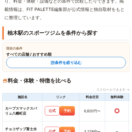
り、料金・体験・設備などの条件で比較したりできます。掲
載情報は、FIT PALETTE編集部が公式情報と独自取材をもと
に整理しています。
柚木駅のスポーツジムを条件から探す
現在の条件
すべての店舗 / おすすめ順
条件を絞り込む
料金・体験・特徴を比べる
スクロールできます →
施設名
リンク
料金目安
無料体験
カーブスマックスバ
○
公式
予約
6,820円〜
リュ八幡町店
チョコザップ富士水
-
公式
予約
3,278円〜