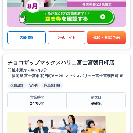
体験・相談予約
店舗情報
公式サイト
チョコザップマックスバリュ富士宮朝日町店
柚木駅から車で18分
静岡県 富士宮市 朝日町6ー29 マックスバリュー富士宮朝日町 1F
体組成計
Wi-Fi
他店舗利用
営業時間
定休日
24:00間
要確認