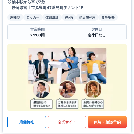
柚木駅から車で7分
静岡県富士市瓜島町47瓜島町テナント1F
駐車場
ロッカー
体組成計
Wi-Fi
他店舗利用
食事指導
営業時間
定休日
24:00間
定休日なし
体験・相談予約
店舗情報
公式サイト