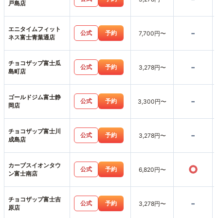
戸島店
エニタイムフィット
-
公式
予約
7,700円〜
ネス富士青葉通店
チョコザップ富士瓜
-
公式
予約
3,278円〜
島町店
ゴールドジム富士静
-
公式
予約
3,300円〜
岡店
チョコザップ富士川
-
公式
予約
3,278円〜
成島店
カーブスイオンタウ
○
公式
予約
6,820円〜
ン富士南店
チョコザップ富士吉
-
公式
予約
3,278円〜
原店