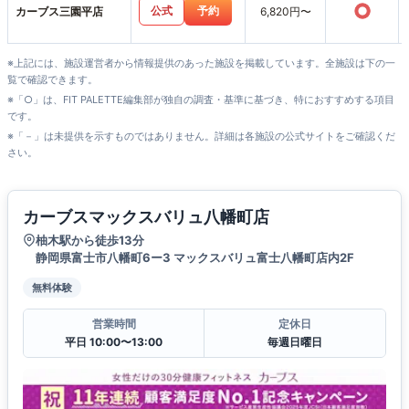
○
公式
予約
カーブス三園平店
6,820円〜
※上記には、施設運営者から情報提供のあった施設を掲載しています。全施設は下の一
覧で確認できます。
※「○」は、FIT PALETTE編集部が独自の調査・基準に基づき、特におすすめする項目
です。
※「－」は未提供を示すものではありません。詳細は各施設の公式サイトをご確認くだ
さい。
カーブスマックスバリュ八幡町店
柚木駅から徒歩13分
静岡県富士市八幡町6ー3 マックスバリュ富士八幡町店内2F
無料体験
営業時間
定休日
平日 10:00〜13:00
毎週日曜日