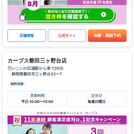
体験・相談予約
店舗情報
公式サイト
カーブス磐田三ヶ野台店
いこいの広場駅から車で20分
静岡県磐田市三ヶ野台32ー7
無料体験
営業時間
定休日
平日 10:00〜13:00
毎週日曜日