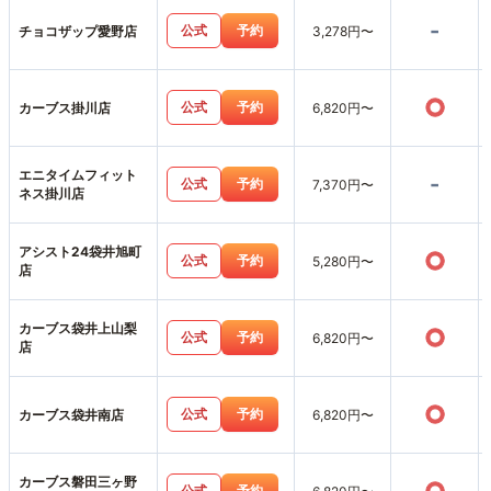
-
公式
予約
チョコザップ愛野店
3,278円〜
○
公式
予約
カーブス掛川店
6,820円〜
エニタイムフィット
-
公式
予約
7,370円〜
ネス掛川店
アシスト24袋井旭町
○
公式
予約
5,280円〜
店
カーブス袋井上山梨
○
公式
予約
6,820円〜
店
○
公式
予約
カーブス袋井南店
6,820円〜
カーブス磐田三ヶ野
公式
予約