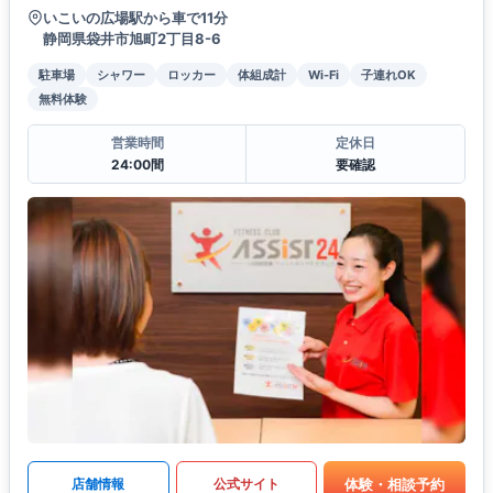
いこいの広場駅から車で11分
静岡県袋井市旭町2丁目8-6
駐車場
シャワー
ロッカー
体組成計
Wi-Fi
子連れOK
無料体験
営業時間
定休日
24:00間
要確認
体験・相談予約
店舗情報
公式サイト