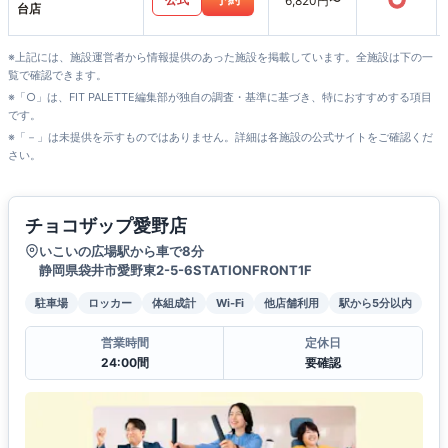
○
6,820円〜
台店
※上記には、施設運営者から情報提供のあった施設を掲載しています。全施設は下の一
覧で確認できます。
※「○」は、FIT PALETTE編集部が独自の調査・基準に基づき、特におすすめする項目
です。
※「－」は未提供を示すものではありません。詳細は各施設の公式サイトをご確認くだ
さい。
チョコザップ愛野店
いこいの広場駅から車で8分
静岡県袋井市愛野東2-5-6STATIONFRONT1F
駐車場
ロッカー
体組成計
Wi-Fi
他店舗利用
駅から5分以内
営業時間
定休日
24:00間
要確認