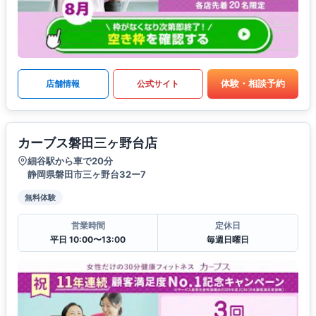
体験・相談予約
店舗情報
公式サイト
カーブス磐田三ヶ野台店
細谷駅から車で20分
静岡県磐田市三ヶ野台32ー7
無料体験
営業時間
定休日
平日 10:00〜13:00
毎週日曜日