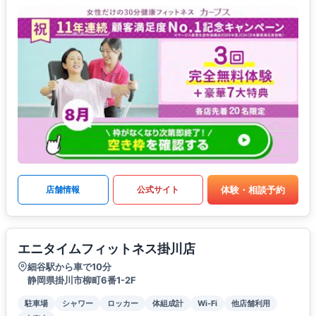
体験・相談予約
店舗情報
公式サイト
エニタイムフィットネス掛川店
細谷駅から車で10分
静岡県掛川市柳町6番1-2F
駐車場
シャワー
ロッカー
体組成計
Wi-Fi
他店舗利用