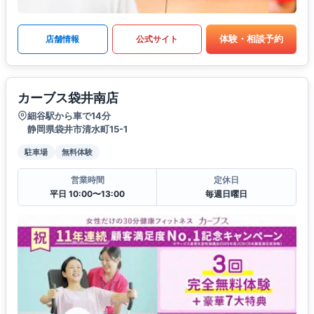
体験・相談予約
店舗情報
公式サイト
カーブス袋井南店
細谷駅から車で14分
静岡県袋井市清水町15-1
駐車場
無料体験
営業時間
定休日
平日 10:00〜13:00
毎週日曜日