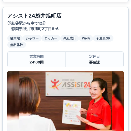
アシスト24袋井旭町店
細谷駅から車で12分
静岡県袋井市旭町2丁目8-6
駐車場
シャワー
ロッカー
体組成計
Wi-Fi
子連れOK
無料体験
営業時間
定休日
24:00間
要確認