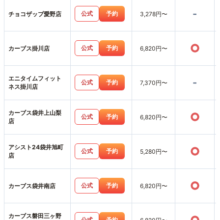
-
公式
予約
チョコザップ愛野店
3,278円〜
○
公式
予約
カーブス掛川店
6,820円〜
エニタイムフィット
-
公式
予約
7,370円〜
ネス掛川店
カーブス袋井上山梨
○
公式
予約
6,820円〜
店
アシスト24袋井旭町
○
公式
予約
5,280円〜
店
○
公式
予約
カーブス袋井南店
6,820円〜
カーブス磐田三ヶ野
公式
予約