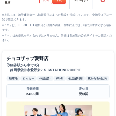
○
6,820円〜
台店
※上記には、施設運営者から情報提供のあった施設を掲載しています。全施設は下の一
覧で確認できます。
※「○」は、FIT PALETTE編集部が独自の調査・基準に基づき、特におすすめする項目
です。
※「－」は未提供を示すものではありません。詳細は各施設の公式サイトをご確認くだ
さい。
チョコザップ愛野店
細谷駅から車で9分
静岡県袋井市愛野東2-5-6STATIONFRONT1F
駐車場
ロッカー
体組成計
Wi-Fi
他店舗利用
駅から5分以内
営業時間
定休日
24:00間
要確認