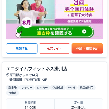
体験・相談予約
店舗情報
公式サイト
エニタイムフィットネス掛川店
原田駅から車で14分
静岡県掛川市柳町6番1-2F
駐車場
シャワー
ロッカー
体組成計
Wi-Fi
他店舗利用
水素水
営業時間
定休日
24:00間
定休日なし