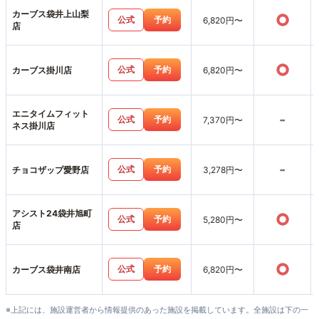
カーブス袋井上山梨
○
公式
予約
6,820円〜
店
○
公式
予約
カーブス掛川店
6,820円〜
エニタイムフィット
-
公式
予約
7,370円〜
ネス掛川店
-
公式
予約
チョコザップ愛野店
3,278円〜
アシスト24袋井旭町
○
公式
予約
5,280円〜
店
○
公式
予約
カーブス袋井南店
6,820円〜
※上記には、施設運営者から情報提供のあった施設を掲載しています。全施設は下の一