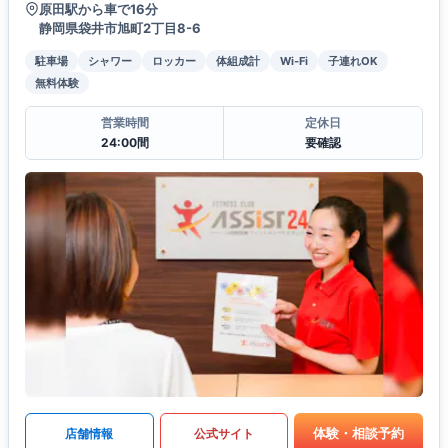
原田駅から車で16分
静岡県袋井市旭町2丁目8-6
駐車場
シャワー
ロッカー
体組成計
Wi-Fi
子連れOK
無料体験
営業時間
定休日
24:00間
要確認
体験・相談予約
店舗情報
公式サイト