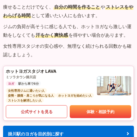
痩せることだけでなく、
自分の時間を作ること
や
ストレスをや
わらげる時間
として通いたい人にも合います。
ジムの負荷が高そうに感じる人でも、ホットヨガなら激しい運
動をしなくても
汗をかく爽快感
を得やすい場合があります。
女性専用スタジオの安心感や、無理なく続けられる回数かも確
認しましょう。
ホットヨガスタジオ LAVA
ミソラタウン掛川店
ヨガ
駅から車で6分
女性専用ジムに通いたい人
姿勢・腰痛・肩こりが気になる人
ホットヨガを始めたい人
ストレスを解消したい人
公式サイトを見る
体験・相談予約
掛川駅のヨガを目的別に探す