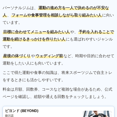
パーソナルジムは、
運動の進め方を一人で決めるのが不安な
人
、
フォームや食事管理を相談しながら取り組みたい人
に向い
ています。
目標に合わせてメニューを組みたい人
や、
予約を入れることで
運動を続けるきっかけを作りたい人
にも選ばれやすいジャンル
です。
産後の体づくり
や
ウェディング前
など、時期や目的に合わせて
運動をしたい人にも向いています。
ここで得た運動や食事の知識は、将来スポーツジムで自主トレ
をするときにも活かしやすいです。
料金は月額、回数券、コースなど複雑な場合があるため、公式
ページを確認し、総額や通える回数をチェックしましょう。
ビヨンド (BEYOND)
掛川店