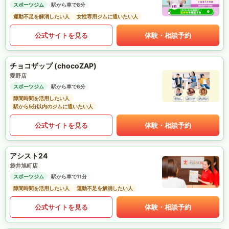
スポーツジム
駅から車で8分
運動不足を解消したい人
女性専用ジムに通いたい人
公式サイトを見る
体験・相談予約
チョコザップ (chocoZAP)
愛野店
スポーツジム
駅から車で6分
隙間時間を活用したい人
駅から5分以内のジムに通いたい人
公式サイトを見る
体験・相談予約
アシスト24
袋井旭町店
スポーツジム
駅から車で11分
隙間時間を活用したい人
運動不足を解消したい人
公式サイトを見る
体験・相談予約