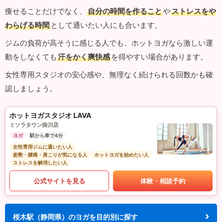
痩せることだけでなく、
自分の時間を作ること
や
ストレスをや
わらげる時間
として通いたい人にも合います。
ジムの負荷が高そうに感じる人でも、ホットヨガなら激しい運
動をしなくても
汗をかく爽快感
を得やすい場合があります。
女性専用スタジオの安心感や、無理なく続けられる回数かも確
認しましょう。
ホットヨガスタジオ LAVA
ミソラタウン掛川店
ヨガ
駅から車で4分
女性専用ジムに通いたい人
姿勢・腰痛・肩こりが気になる人
ホットヨガを始めたい人
ストレスを解消したい人
公式サイトを見る
体験・相談予約
桜木駅（静岡県）のヨガを目的別に探す