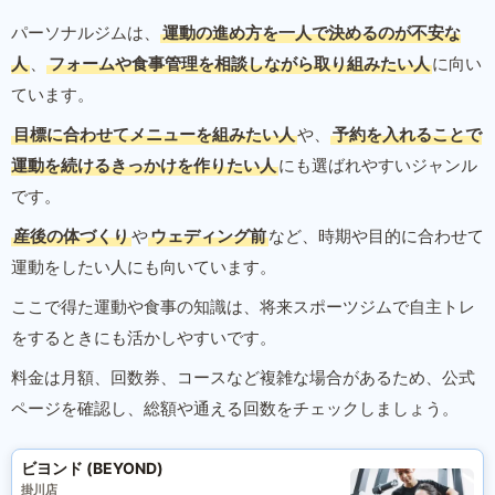
パーソナルジムは、
運動の進め方を一人で決めるのが不安な
人
、
フォームや食事管理を相談しながら取り組みたい人
に向い
ています。
目標に合わせてメニューを組みたい人
や、
予約を入れることで
運動を続けるきっかけを作りたい人
にも選ばれやすいジャンル
です。
産後の体づくり
や
ウェディング前
など、時期や目的に合わせて
運動をしたい人にも向いています。
ここで得た運動や食事の知識は、将来スポーツジムで自主トレ
をするときにも活かしやすいです。
料金は月額、回数券、コースなど複雑な場合があるため、公式
ページを確認し、総額や通える回数をチェックしましょう。
ビヨンド (BEYOND)
掛川店